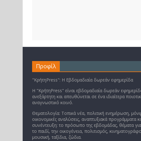
Προφίλ
"ΚρήτηPress": Η Εβδομαδιαία δωρεάν εφημερίδα
Η "ΚρήτηPress" είναι εβδομαδιαία δωρεάν εφημερίδα
ανεξάρτητη και απευθύνεται σε ένα ιδιαίτερα ποιοτι
αναγνωστικό κοινό.
Θεματολογία: Τοπικά νέα, πολιτική ενημέρωση, μόνι
οικονομικές αναλύσεις, αναπτυξιακά προγράμματα κα
συνέντευξη: το πρόσωπο της εβδομάδας, θέματα για
το παιδί, την οικογένεια, πολιτισμός, κινηματογράφο
μουσική, ταξίδια, ζώδια.