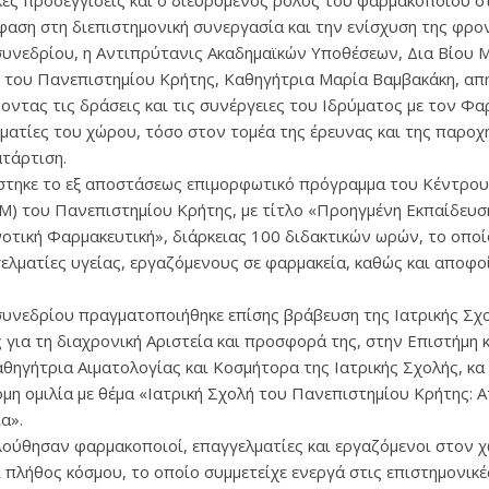
κές προσεγγίσεις και ο διευρυμένος ρόλος του φαρμακοποιού 
έμφαση στη διεπιστημονική συνεργασία και την ενίσχυση της φρο
συνεδρίου, η Αντιπρύτανις Ακαδημαϊκών Υποθέσεων, Δια Βίου 
ς του Πανεπιστημίου Κρήτης, Καθηγήτρια Μαρία Βαμβακάκη, α
οντας τις δράσεις και τις συνέργειες του Ιδρύματος με τον Φ
ματίες του χώρου, τόσο στον τομέα της έρευνας και της παροχ
ατάρτιση.
τηκε το εξ αποστάσεως επιμορφωτικό πρόγραμμα του Κέντρου
Μ) του Πανεπιστημίου Κρήτης, με τίτλο «Προηγμένη Εκπαίδευσ
νοτική Φαρμακευτική», διάρκειας 100 διδακτικών ωρών, το οπο
ελματίες υγείας, εργαζόμενους σε φαρμακεία, καθώς και αποφο
συνεδρίου πραγματοποιήθηκε επίσης βράβευση της Ιατρικής Σχ
για τη διαχρονική Αριστεία και προσφορά της, στην Επιστήμη κ
θηγήτρια Αιματολογίας και Κοσμήτορα της Ιατρικής Σχολής, κα
η ομιλία με θέμα «Ιατρική Σχολή του Πανεπιστημίου Κρήτης: Α
α».
ούθησαν φαρμακοποιοί, επαγγελματίες και εργαζόμενοι στον χ
ι πλήθος κόσμου, το οποίο συμμετείχε ενεργά στις επιστημονικέ