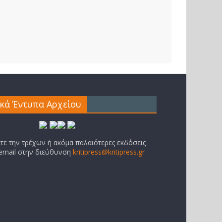
ικά Έντυπα Αρχείου
ίτε την τρέχων ή ακόμα παλαιότερες εκδόσεις
 email στην διεύθυνση
kritipress@kritipress.gr