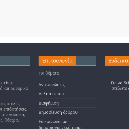
Επικοινωνία
Ενδεικτ
Για θέματα:
, είναι
Για να δε
Ανακοινώσεις
κό και δυναμικό
στείλετε
Δελτία τύπου
Διαφήμιση
μες στήλες,
ι επιδοτήσεις,
Δημοσίευση άρθρου
 την γυναίκα,
ς, θέατρο,
Επικοινωνία με
δημοσιογραφικό τμήμα