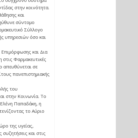
στο σύγχρονο σύστημα
ντίδας στην κοινότητα.
Μάθησης και
πηύθυνε σύντομο
αρμακευτικό Σύλλογο
ής υπηρεσιών όσο και
 Επιμόρφωσης και Δια
η στις Φαρμακευτικές
ίο απευθύνεται σε
ίτους πανεπιστημιακής
ολής του
αι στην Κοινωνία. Το
 Ελένη Παπαδάκη, η
τενίζοντας το Αύριο
ώρο της υγείας,
ς συζητήσεις και στις