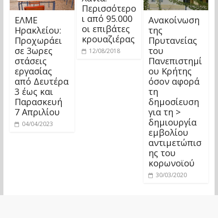
Περισσότερο
ι από 95.000
ΕΛΜΕ
Ανακοίνωση
οι επιβάτες
Ηρακλείου:
της
κρουαζιέρας
Προχωράει
Πρυτανείας
σε 3ωρες
του
12/08/2018
στάσεις
Πανεπιστημί
εργασίας
ου Κρήτης
από Δευτέρα
όσον αφορά
3 έως και
τη
Παρασκευή
δημοσίευση
7 Απριλίου
για τη >
δημιουργία
04/04/2023
εμβολίου
αντιμετώπισ
ης του
κορωνοϊού
30/03/2020