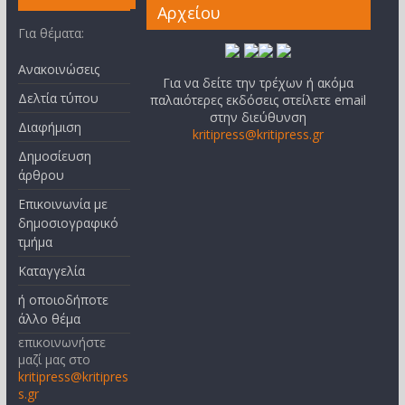
Αρχείου
Για θέματα:
Ανακοινώσεις
Για να δείτε την τρέχων ή ακόμα
Δελτία τύπου
παλαιότερες εκδόσεις στείλετε email
στην διεύθυνση
Διαφήμιση
kritipress@kritipress.gr
Δημοσίευση
άρθρου
Επικοινωνία με
δημοσιογραφικό
τμήμα
Καταγγελία
ή οποιοδήποτε
άλλο θέμα
επικοινωνήστε
μαζί μας στο
kritipress@kritipres
s.gr