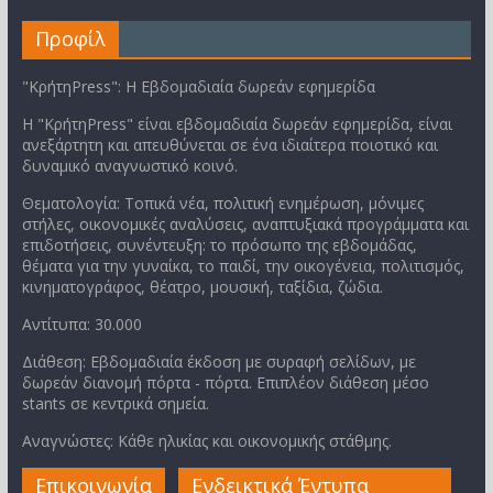
Προφίλ
"ΚρήτηPress": Η Εβδομαδιαία δωρεάν εφημερίδα
Η "ΚρήτηPress" είναι εβδομαδιαία δωρεάν εφημερίδα, είναι
ανεξάρτητη και απευθύνεται σε ένα ιδιαίτερα ποιοτικό και
δυναμικό αναγνωστικό κοινό.
Θεματολογία: Τοπικά νέα, πολιτική ενημέρωση, μόνιμες
στήλες, οικονομικές αναλύσεις, αναπτυξιακά προγράμματα και
επιδοτήσεις, συνέντευξη: το πρόσωπο της εβδομάδας,
θέματα για την γυναίκα, το παιδί, την οικογένεια, πολιτισμός,
κινηματογράφος, θέατρο, μουσική, ταξίδια, ζώδια.
Αντίτυπα: 30.000
Διάθεση: Εβδομαδιαία έκδοση με συραφή σελίδων, με
δωρεάν διανομή πόρτα - πόρτα. Επιπλέον διάθεση μέσο
stants σε κεντρικά σημεία.
Αναγνώστες: Κάθε ηλικίας και οικονομικής στάθμης.
Επικοινωνία
Ενδεικτικά Έντυπα