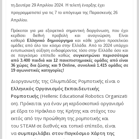
τη Δευτέρα 29 Απριλίου 2024. Η τελετή έναρξης έχει
προγραμματιστεί για τις 7 το απόγευμα της Παρασκευής 26
Απριλίου.
Πρόκειται για μια εξαιρετικά σημαντική διοργάνωση, που έχει
κερδίσει διεθνή προβολή και αναγνώριση. Είναι
καθαρά
Ελληνικό δημιούργημα
και κάθε χρόνο προσελκύει
ομάδες από όλο τον κόσμο στην Ελλάδα. Από το 2024 υπάρχει
εντυπωσιακή αύξηση ενδιαφέροντος τόσο στην Ελλάδα όσο και
σε παγκόσμιο επίπεδο καθώς
συγκεντρώνει περισσότερα
από 3.400 παιδιά και 12 πανεπιστημιακές ομάδες από είναι
36 χώρες δια ζώσης και 9 Online, συνολικά 1.415 ομάδες σε
19 αγωνιστικές κατηγορίες!
Διοργανωτής της Ολυμπιάδας Ρομποτικής είναι ο
Ελληνικός Οργανισμός Εκπαιδευτικής
Ρομποτικής
(
Hellenic Educational Robotics Organizati
on
). Πρόκειται για έναν μη κερδοσκοπικό οργανισμό
με έδρα το Ηράκλειο της Κρήτης και στόχος του
εκτός από την προώθηση της ρομποτικής και
του
STEAM
σε διεθνές και τοπικό επίπεδο, είναι
να
συμπεριλάβει στον Παγκόσμιο Χάρτη της