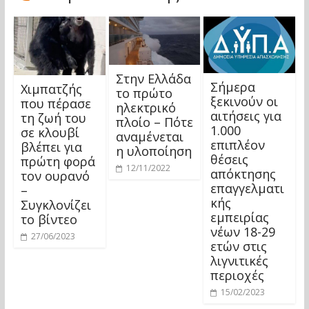
Στην Ελλάδα
Σήμερα
Χιμπατζής
το πρώτο
ξεκινούν οι
που πέρασε
ηλεκτρικό
αιτήσεις για
τη ζωή του
πλοίο – Πότε
1.000
σε κλουβί
αναμένεται
επιπλέον
βλέπει για
η υλοποίηση
θέσεις
πρώτη φορά
12/11/2022
απόκτησης
τον ουρανό
επαγγελματι
–
κής
Συγκλονίζει
εμπειρίας
το βίντεο
νέων 18-29
27/06/2023
ετών στις
λιγνιτικές
περιοχές
15/02/2023