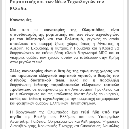
Ρομποτικής και των Νέων Τεχνολογιών την
Ελλάδα.
Καινοτομίες
Μια από τις
καινοτομίες της Ολυμπιάδας
, είναι
ο
συνδυασμός της ρομποτικής και των νέων τεχνολογιών,
με τον Αθλητισμό και τον Πολιτισμό
, γεγονός το οποίο
αποτέλεσε την αφορμή ξένες χώρες όπως η Αίγυπτος, η
Αμερική, το Εκουαδόρ, η Κύπρος, η Ρουμανία και η Κορέα να
διοργανώνουν σε ετήσια βάση εθνικό διαγωνισμό
MRC
και οι
νικήτριες ομάδες των χωρών αυτών να ταξιδεύουν στην Κρήτη
στον μεγάλο τελικό.
Άλλες καινοτομίες είναι ο θεσμός της τιμώμενης χώρας και
του τιμώμενου ελληνικού ακριτικού νησιού, ο θεσμός του
διεθνούς διαιτητικού
team
, αλλά και η παράλληλη
διοργάνωση
έκθεσης παραδοσιακών ελληνικών τοπικών
προϊόντων
, σε συνεργασία με την Αναπτυξιακή Ηρακλείου και
με εμπλεκόμενες και τις υπόλοιπες Αναπτυξιακές του νησιού,
καθώς και
έκθεση τεχνολογίας
με την συμμετοχή επιχειρήσεων
και φοιτητικών ομάδων Ελληνικών Πανεπιστημίων.
Η διοργάνωση της Ολυμπιάδας έχει
τεθεί ήδη υπό την
αιγίδα
της Βουλής των Ελλήνων και των Υπουργείων
Ανάπτυξης, Παιδείας, Θρησκευμάτων και Αθλητισμού, Ψηφιακής
Διακυβέρνησης, Κοινωνικής Συνοχής και Οικογένειας, Ναυτιλίας