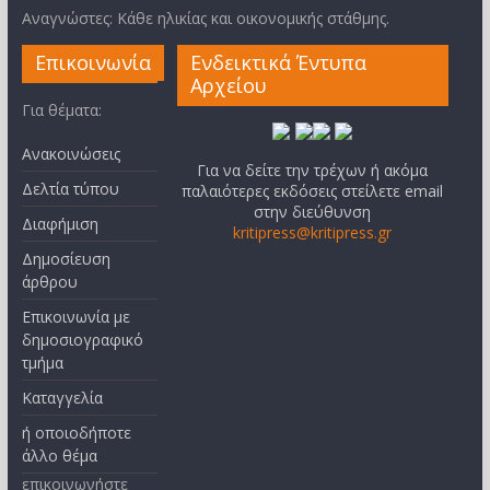
Αναγνώστες: Κάθε ηλικίας και οικονομικής στάθμης.
Επικοινωνία
Ενδεικτικά Έντυπα
Αρχείου
Για θέματα:
Ανακοινώσεις
Για να δείτε την τρέχων ή ακόμα
Δελτία τύπου
παλαιότερες εκδόσεις στείλετε email
στην διεύθυνση
Διαφήμιση
kritipress@kritipress.gr
Δημοσίευση
άρθρου
Επικοινωνία με
δημοσιογραφικό
τμήμα
Καταγγελία
ή οποιοδήποτε
άλλο θέμα
επικοινωνήστε