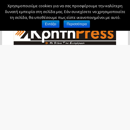
Χρησιμοποιούμε cookies για να σας προσφέρουμε την καλύτερη
Πέμπτη, 6 Αυγούστου, 2026
δυνατή εμπειρία στη σελίδα μας. Εάν συνεχίσετε να χρησιμοποιείτε
τη σελίδα, θα υποθέσουμε πως είστε ικανοποιημένοι με αυτό.
Εντάξει
Περισσότερα