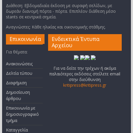
Διάθεση: Εβδομαδιαία έκδοση με συραφή σελίδων, με
δωρεάν διανομή πόρτα - πόρτα. Επιπλέον διάθεση μέσο
stants σε κεντρικά σημεία.
Αναγνώστες: Κάθε ηλικίας και οικονομικής στάθμης.
Επικοινωνία
Ενδεικτικά Έντυπα
Αρχείου
Για θέματα:
Ανακοινώσεις
Για να δείτε την τρέχων ή ακόμα
Δελτία τύπου
παλαιότερες εκδόσεις στείλετε email
στην διεύθυνση
Διαφήμιση
kritipress@kritipress.gr
Δημοσίευση
άρθρου
Επικοινωνία με
δημοσιογραφικό
τμήμα
Καταγγελία