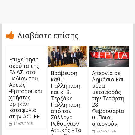
Διαβάστε επίσης
Επιχείρηση
σκούπα της
ΕΛ.ΑΣ. στο
Βράβευση
Απεργία σε
Πεδίον του
καθ. Ι.
Δημόσιο και
Αρεως
Παλλήκαρη
μέσα
-Εμποροι και
και κ. Β.
μεταφοράς
χρήστες
Τερζάκη
την Τετάρτη
βρήκαν
Παλλήκαρη
28
καταφύγιο
από τον
Φεβρουαρίο
στην ΑΣΟΕΕ
Σύλλογο
υ. Ποιοι
Ρεθυμνίων
απεργούν;
11/07/2018
Αττικής «Το
27/02/2024