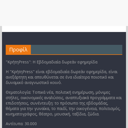
Προφίλ
"ΚρήτηPress": Η Εβδομαδιαία δωρεάν εφημερίδα
Η "ΚρήτηPress" είναι εβδομαδιαία δωρεάν εφημερίδα, είναι
ανεξάρτητη και απευθύνεται σε ένα ιδιαίτερα ποιοτικό και
δυναμικό αναγνωστικό κοινό.
Θεματολογία: Τοπικά νέα, πολιτική ενημέρωση, μόνιμες
στήλες, οικονομικές αναλύσεις, αναπτυξιακά προγράμματα και
επιδοτήσεις, συνέντευξη: το πρόσωπο της εβδομάδας,
θέματα για την γυναίκα, το παιδί, την οικογένεια, πολιτισμός,
κινηματογράφος, θέατρο, μουσική, ταξίδια, ζώδια.
Αντίτυπα: 30.000