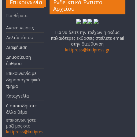
Επικοινωνία
Ενδεικτικά Έντυπα
Αρχείου
Για θέματα:
Ανακοινώσεις
Για να δείτε την τρέχων ή ακόμα
Δελτία τύπου
παλαιότερες εκδόσεις στείλετε email
στην διεύθυνση
Διαφήμιση
kritipress@kritipress.gr
Δημοσίευση
άρθρου
Επικοινωνία με
δημοσιογραφικό
τμήμα
Καταγγελία
ή οποιοδήποτε
άλλο θέμα
επικοινωνήστε
μαζί μας στο
kritipress@kritipres