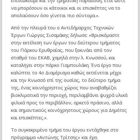
επιδιώκουμε και την τμηματική παράδοση, έτσι ώστε
να μπορέσουν οι κάτοικοι και οι επισκέπτες να το
απολαύσουν όσο γίνεται πιο σύντομα.».
Από την πλευρά του ο Αντιδήμαρχος Τεχνικών
Έργων Γιώργος Σισαμάκης δήλωσε: «Βρισκόμαστε
στην εκτέλεση των έργων του δεύτερου τμήματος
του Πάρκου Ερυθραίας, που ξεκινάει από τον
σταθμό του ΕΚΑΒ, χαμηλά στην λ. Κνωσσού, και
καταλήγει στην πάρκο Γιαμπουλάκη. Ένα έργο που
καλύπτει το 4ο Διαμέρισμα καθώς εκτείνεται μέχρι
και την Κνωσσό επί της ουσίας, το δεύτερο τμήμα
της, ένας κοινόχρηστος χώρος που αναβαθμίζει
βιοκλιματικά την περιοχή, περιλαμβάνει ψυχρά υλικά
φιλικά προς το περιβάλλον, αρκετό πράσινο, αλλά
και σημαντικούς κοινόχρηστους χώρους για Δημότες
και επισκέπτες.».
Το συγκεκριμένο τμήμα του έργου εντάχθηκε στο
πρόγραμμα «Αντώνης Τρίτσης» και έχει