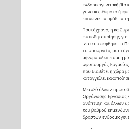
ενδοοικογενειακή βία 
γυναίκες-θύματα έμφυ
κοινωνικών ομάδων τη
Ταυτόχρονα, η κα Συρ
ευαισθητοποίησης για 
ίδια επισκέφθηκε το Π
το υπουργείο, με στόχ
μήνυμα «Δεν είσαι η μό
υφυπουργός Εργασίας ε
που διαθέτει η χώρα μα
καταγγείλει κακοποίησ
Μεταξύ άλλων πρωτοβο
Οργάνωσης Εργασίας γι
ανάπτυξη και άλλων δρ
του βαθμού επικινδυνό
δραστών ενδοοικογενε