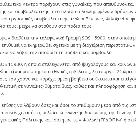
βουλευτικά Κέντρα παρέχουν στις γυναίκες, που απευθύνονται 
ης και συμβουλευτικής, στο πλαίσιο ολοκληρωμένων δράσεων 
ά και εργασιακής συμβουλευτικής, ενώ οι Ξενώνες Φιλοξενίας φ
διά τους, μέχρι να σταθούν στα πόδια τους.
ομών διαθέτει την τηλεφωνική Γραμμή SOS 15900, στην οποία μ
επιθυμεί να ενημερωθεί σχετικά με τη διαχείριση περιστατικών 
ό και να λάβει την απαραίτητη βοήθεια και συμβουλή.
OS 15900, η οποία στελεχώνεται από ψυχολόγους και κοινωνικ
βίας, είναι μία υπηρεσία εθνικής εμβέλειας, λειτουργεί 24 ώρες
ρες τον χρόνο και παρέχει άμεση βοήθεια σε έκτακτα και επείγο
ευτική σε γυναίκες-θύματα βίας, καθώς και πληροφόρηση και 
ν.
πίσης να λάβουν όσες και όσοι το επιθυμούν μέσα από τις ισ
mensos.gr, από τις σελίδες κοινωνικής δικτύωσης της Γενικής 
γενειακής Πολιτικής και Ισότητας των Φύλων (ΓΓΔΟΠΙΦ) ή στέ