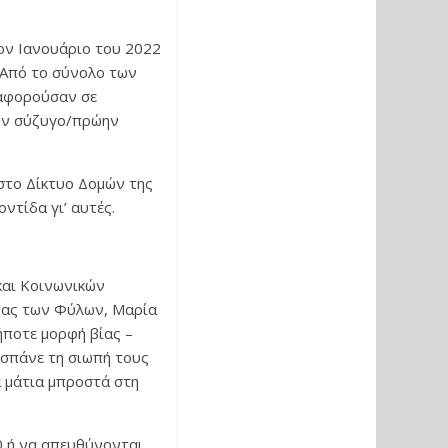
ον Ιανουάριο του 2022
. Από το σύνολο των
ς αφορούσαν σε
τον σύζυγο/πρώην
στο Δίκτυο Δομών της
ντίδα γι’ αυτές.
και Κοινωνικών
ητας των Φύλων, Μαρία
ήποτε μορφή βίας –
α σπάνε τη σιωπή τους
α μάτια μπροστά στη
0 ή να απευθύνονται