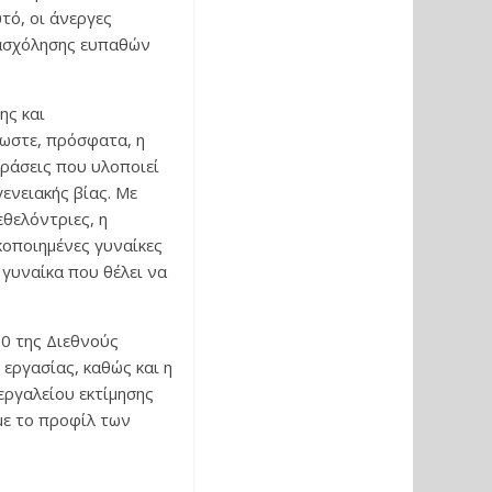
τό, οι άνεργες
πασχόλησης ευπαθών
ης και
λωστε, πρόσφατα, η
δράσεις που υλοποιεί
ενειακής βίας. Με
εθελόντριες, η
κοποιημένες γυναίκες
 γυναίκα που θέλει να
0 της Διεθνούς
εργασίας, καθώς και η
εργαλείου εκτίμησης
με το προφίλ των