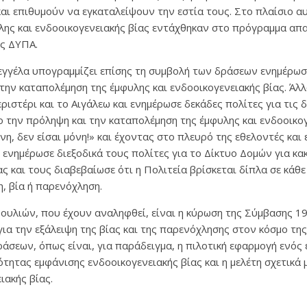
και επιθυμούν να εγκαταλείψουν την εστία τους. Στο πλαίσιο αυ
λης και ενδοοικογενειακής βίας εντάχθηκαν στο πρόγραμμα α
ς ΔΥΠΑ.
εγγέλα υπογραμμίζει επίσης τη συμβολή των δράσεων ενημέρωσ
την καταπολέμηση της έμφυλης και ενδοοικογενειακής βίας. Άλ
εριστέρι και το Αιγάλεω και ενημέρωσε δεκάδες πολίτες για τις 
ο την πρόληψη και την καταπολέμηση της έμφυλης και ενδοοικογ
νη, δεν είσαι μόνη!» και έχοντας στο πλευρό της εθελοντές και 
νημέρωσε διεξοδικά τους πολίτες για το Δίκτυο Δομών για κα
ς και τους διαβεβαίωσε ότι η Πολιτεία βρίσκεται δίπλα σε κάθε
η, βία ή παρενόχληση.
υλιών, που έχουν αναληφθεί, είναι η κύρωση της Σύμβασης 19
α την εξάλειψη της βίας και της παρενόχλησης στον κόσμο της 
άσεων, όπως είναι, για παράδειγμα, η πιλοτική εφαρμογή ενός 
τητας εμφάνισης ενδοοικογενειακής βίας και η μελέτη σχετικά 
ιακής βίας.