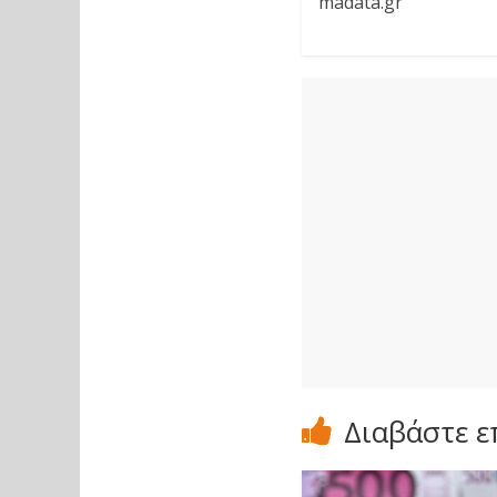
madata.gr
Διαβάστε ε