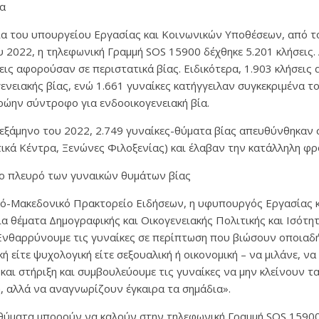
ία
ία του υπουργείου Εργασίας και Κοινωνικών Υποθέσεων, από τ
ου 2022, η τηλεφωνική Γραμμή SOS 15900 δέχθηκε 5.201 κλήσεις
σεις αφορούσαν σε περιστατικά βίας. Ειδικότερα, 1.903 κλήσει
ενειακής βίας, ενώ 1.661 γυναίκες κατήγγειλαν συγκεκριμένα 
ώην σύντροφο για ενδοοικογενειακή βία.
εξάμηνο του 2022, 2.749 γυναίκες-θύματα βίας απευθύνθηκαν 
ά Κέντρα, Ξενώνες Φιλοξενίας) και έλαβαν την κατάλληλη φρο
ο πλευρό των γυναικών θυμάτων βίας
ό-Μακεδονικό Πρακτορείο Ειδήσεων, η υφυπουργός Εργασίας 
α θέματα Δημογραφικής και Οικογενειακής Πολιτικής και Ισότ
«Ενθαρρύνουμε τις γυναίκες σε περίπτωση που βιώσουν οποιαδ
κή είτε ψυχολογική είτε σεξουαλική ή οικονομική – να μιλάνε, ν
 και στήριξη και συμβουλεύουμε τις γυναίκες να μην κλείνουν τ
η, αλλά να αναγνωρίζουν έγκαιρα τα σημάδια».
 θύματα μπορούν να καλούν στην τηλεφωνική Γραμμή SOS 1590