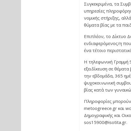
Συγκεκριμένα, τα Συμ
υπηρεσίες πληροφόρησ
νομικής στήριξης, αλλ
θύματα βίας με τα παι
Επιπλέον, το Δίκτυο Δ
ενδιαφερόμενος/η που 
ένα τέτοιο περιστατικ
Η τηλεφωνική Γραμμή S
εξειδίκευση σε θέματα 
την εβδομάδα, 365 ημέ
ψυχοκοινωνική συμβουλ
βίας κατά των γυναικώ
Πληροφορίες μπορούν ε
metoogreece.gr και wo
Δημογραφικής και Οικο
sos15900@isotita.gr.