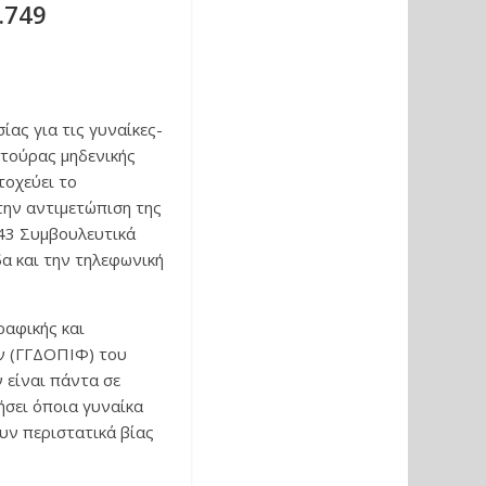
.749
ας για τις γυναίκες-
λτούρας μηδενικής
τοχεύει το
την αντιμετώπιση της
 43 Συμβουλευτικά
α και την τηλεφωνική
ραφικής και
ων (ΓΓΔΟΠΙΦ) του
 είναι πάντα σε
ήσει όποια γυναίκα
υν περιστατικά βίας