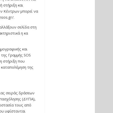
 στήριξη και
ων Κέντρων μπορεί να
sos.gr/.
 αλλάξουν σελίδα στη
κτηριστικά η κα
ημογραφικής και
ό της Γραμμής SOS
η στήριξη που
ν καταπολέμηση της
ίας σειράς δράσεων
Απασχόλησης (ΔΥΠΑ),
ροστασία τους από
που υφίστανται