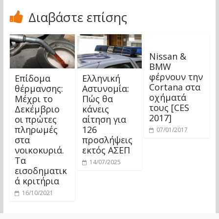
Διαβάστε επίσης
Nissan &
BMW
φέρνουν την
Επίδομα
Ελληνική
Cortana στα
θέρμανσης:
Αστυνομία:
οχήματά
Μέχρι το
Πώς θα
τους [CES
Δεκέμβριο
κάνεις
2017]
οι πρώτες
αίτηση για
πληρωμές
126
07/01/2017
στα
προσλήψεις
νοικοκυριά.
εκτός ΑΣΕΠ
Τα
14/07/2025
εισοδηματικ
ά κριτήρια
16/10/2021