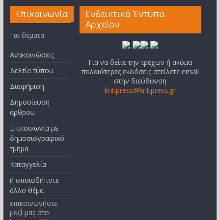
Επικοινωνία
Ενδεικτικά Έντυπα
Αρχείου
Για θέματα:
Ανακοινώσεις
Για να δείτε την τρέχων ή ακόμα
Δελτία τύπου
παλαιότερες εκδόσεις στείλετε email
στην διεύθυνση
Διαφήμιση
kritipress@kritipress.gr
Δημοσίευση
άρθρου
Επικοινωνία με
δημοσιογραφικό
τμήμα
Καταγγελία
ή οποιοδήποτε
άλλο θέμα
επικοινωνήστε
μαζί μας στο