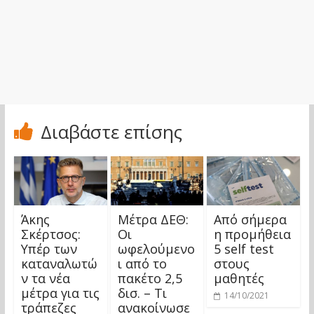
Διαβάστε επίσης
Άκης
Μέτρα ΔΕΘ:
Από σήμερα
Σκέρτσος:
Οι
η προμήθεια
Υπέρ των
ωφελούμενο
5 self test
καταναλωτώ
ι από το
στους
ν τα νέα
πακέτο 2,5
μαθητές
μέτρα για τις
δισ. – Τι
14/10/2021
τράπεζες
ανακοίνωσε