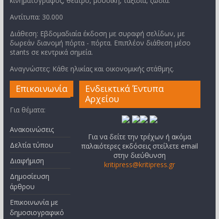
κινηματογράφος, θέατρο, μουσική, ταξίδια, ζώδια.
Αντίτυπα: 30.000
Διάθεση: Εβδομαδιαία έκδοση με συραφή σελίδων, με
δωρεάν διανομή πόρτα - πόρτα. Επιπλέον διάθεση μέσο
stants σε κεντρικά σημεία.
Αναγνώστες: Κάθε ηλικίας και οικονομικής στάθμης.
Επικοινωνία
Ενδεικτικά Έντυπα
Αρχείου
Για θέματα:
Ανακοινώσεις
Για να δείτε την τρέχων ή ακόμα
Δελτία τύπου
παλαιότερες εκδόσεις στείλετε email
στην διεύθυνση
Διαφήμιση
kritipress@kritipress.gr
Δημοσίευση
άρθρου
Επικοινωνία με
δημοσιογραφικό