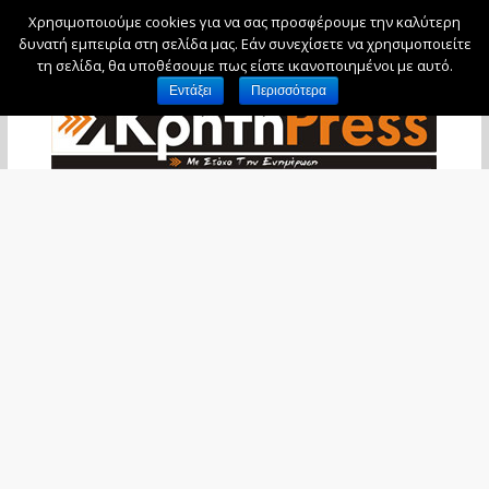
Χρησιμοποιούμε cookies για να σας προσφέρουμε την καλύτερη
Πέμπτη, 6 Αυγούστου, 2026
δυνατή εμπειρία στη σελίδα μας. Εάν συνεχίσετε να χρησιμοποιείτε
τη σελίδα, θα υποθέσουμε πως είστε ικανοποιημένοι με αυτό.
Εντάξει
Περισσότερα