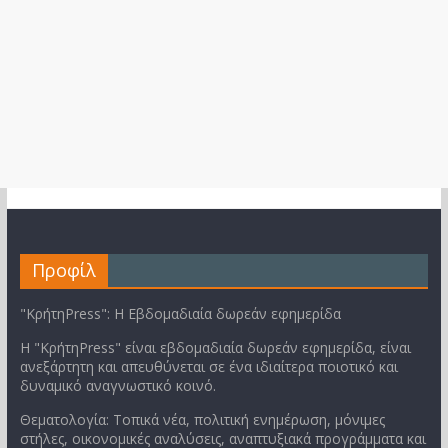
Προφίλ
"ΚρήτηPress": Η Εβδομαδιαία δωρεάν εφημερίδα
Η "ΚρήτηPress" είναι εβδομαδιαία δωρεάν εφημερίδα, είναι
ανεξάρτητη και απευθύνεται σε ένα ιδιαίτερα ποιοτικό και
δυναμικό αναγνωστικό κοινό.
Θεματολογία: Τοπικά νέα, πολιτική ενημέρωση, μόνιμες
στήλες, οικονομικές αναλύσεις, αναπτυξιακά προγράμματα και