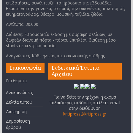
επιδοτήσεις, συνέντευξη: το πρόσωπο της εβδομάδας,
θέματα για την γυναίκα, το παιδί, την οικογένεια, πολιτισμός,
κινηματογράφος, θέατρο, μουσική, ταξίδια, ζώδια.
Αντίτυπα: 30.000
Διάθεση: Εβδομαδιαία έκδοση με συραφή σελίδων, με
δωρεάν διανομή πόρτα - πόρτα. Επιπλέον διάθεση μέσο
stants σε κεντρικά σημεία.
Αναγνώστες: Κάθε ηλικίας και οικονομικής στάθμης.
Επικοινωνία
Ενδεικτικά Έντυπα
Αρχείου
Για θέματα:
Ανακοινώσεις
Για να δείτε την τρέχων ή ακόμα
Δελτία τύπου
παλαιότερες εκδόσεις στείλετε email
στην διεύθυνση
Διαφήμιση
kritipress@kritipress.gr
Δημοσίευση
άρθρου