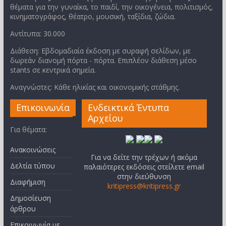
θέματα για την γυναίκα, το παιδί, την οικογένεια, πολιτισμός,
κινηματογράφος, θέατρο, μουσική, ταξίδια, ζώδια.
Αντίτυπα: 30.000
Διάθεση: Εβδομαδιαία έκδοση με συραφή σελίδων, με
δωρεάν διανομή πόρτα - πόρτα. Επιπλέον διάθεση μέσο
stants σε κεντρικά σημεία.
Αναγνώστες: Κάθε ηλικίας και οικονομικής στάθμης.
Επικοινωνία
Ενδεικτικά Έντυπα
Αρχείου
Για θέματα:
Ανακοινώσεις
Για να δείτε την τρέχων ή ακόμα
Δελτία τύπου
παλαιότερες εκδόσεις στείλετε email
στην διεύθυνση
Διαφήμιση
kritipress@kritipress.gr
Δημοσίευση
άρθρου
Επικοινωνία με