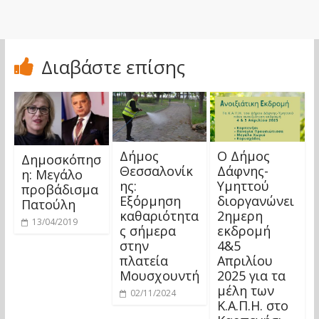
Διαβάστε επίσης
Δήμος
Ο Δήμος
Δημοσκόπησ
Θεσσαλονίκ
Δάφνης-
η: Μεγάλο
ης:
Υμηττού
προβάδισμα
Εξόρμηση
διοργανώνει
Πατούλη
καθαριότητα
2ημερη
13/04/2019
ς σήμερα
εκδρομή
στην
4&5
πλατεία
Απριλίου
Μουσχουντή
2025 για τα
μέλη των
02/11/2024
Κ.Α.Π.Η. στο