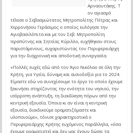
Αρναουτάκης. Τ
ον αγιασμό
τέλεσε ο Σεβασμιώτατος Μητροπολίτης Πέτρας και
Χερρονήσου Γεράσιμος ο οποίος ευλόγησε την
Αγιοβασιλόπιτα και με τον Σεβ. Μητροπολίτη
Ιεραπύτνης και Σητείας Κύριλλο, ευχήθηκαν στους
παριστάμενους, ευχαριστώντας τον Περιφερειάρχη
για την διαχρονική και αποδοτική συνεργασία.
«Πολλές ευχές εδώ από τον Άγιο Νικόλαο σε όλη την
Κρήτη, για Υγεία, δύναμη και αισιοδοξία για το 2024.
Είμαστε εδώ να συνεχίσουμε το έργο το οποίο έχουμε
ξεκινήσει στηρίζοντας την ενότητα του νησιού, την
ισόρροπη ανάπτυξη, τη διεκδίκηση πόρων από την
κεντρική εξουσία. Όποια κι αν είναι η κεντρική
εξουσία, διεκδικούμε οραματιζόμαστε και
υλοποιούμε», τόνισε χαρακτηριστικά ο
Περιφερειάρχης Κρήτης ευχόμενος παράλληλα, «όσα
έχουμε οραματιστεί και δεν μας έχουν δώσει τα