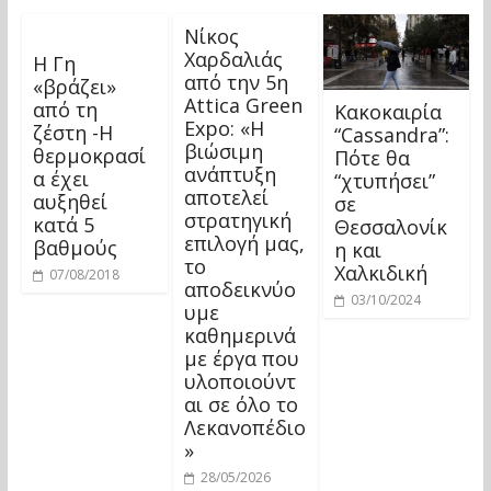
Νίκος
Χαρδαλιάς
Η Γη
από την 5η
«βράζει»
Attica Green
από τη
Kακοκαιρία
Expo: «Η
ζέστη -Η
“Cassandra”:
βιώσιμη
θερμοκρασί
Πότε θα
ανάπτυξη
α έχει
“χτυπήσει”
αποτελεί
αυξηθεί
σε
στρατηγική
κατά 5
Θεσσαλονίκ
επιλογή μας,
βαθμούς
η και
το
Χαλκιδική
07/08/2018
αποδεικνύο
03/10/2024
υμε
καθημερινά
με έργα που
υλοποιούντ
αι σε όλο το
Λεκανοπέδιο
»
28/05/2026