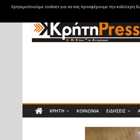
Χρησιμοποιούμε cookies για να σας προσφέρουμε την καλύτερη δυν
Παρασκευή, 7 Αυγούστου, 2026
ΚΡΉΤΗ
ΚΟΙΝΩΝΊΑ
ΕΙΔΉΣΕΙΣ