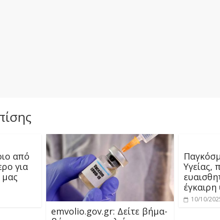
πίσης
οιο από
Παγκόσμ
ερο για
Υγείας, 
 μας
ευαισθη
έγκαιρη
10/10/202
emvolio.gov.gr: Δείτε βήμα-