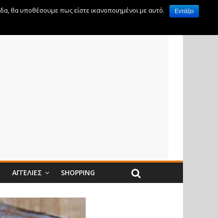
ίδα, θα υποθέσουμε πως είστε ικανοποιημένοι με αυτό.
Εντάξει
Ν
ΑΓΓΕΛΊΕΣ
SHOPPING