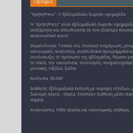
Προφίλ
"ΚρήτηPress": Η Εβδομαδιαία δωρεάν εφημερίδα
Η "ΚρήτηPress" είναι εβδομαδιαία δωρεάν εφημερίδα
ανεξάρτητη και απευθύνεται σε ένα ιδιαίτερα ποιοτι
αναγνωστικό κοινό.
Θεματολογία: Τοπικά νέα, πολιτική ενημέρωση, μόνι
οικονομικές αναλύσεις, αναπτυξιακά προγράμματα κα
συνέντευξη: το πρόσωπο της εβδομάδας, θέματα για
το παιδί, την οικογένεια, πολιτισμός, κινηματογράφο
μουσική, ταξίδια, ζώδια.
Αντίτυπα: 30.000
Διάθεση: Εβδομαδιαία έκδοση με συραφή σελίδων,
διανομή πόρτα - πόρτα. Επιπλέον διάθεση μέσο stan
σημεία.
Αναγνώστες: Κάθε ηλικίας και οικονομικής στάθμης.