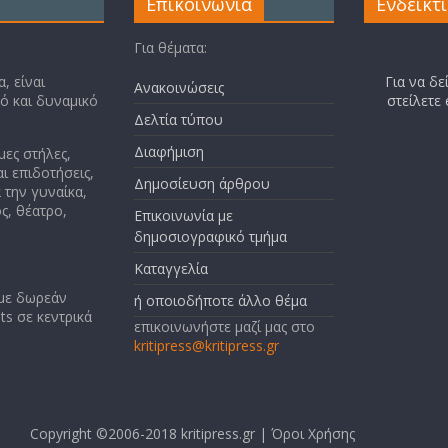
Επικοινωνία
Ενδεικτ
Για θέματα:
, είναι
Για να δε
Ανακοινώσεις
κό και δυναμικό
στείλετε
Δελτία τύπου
Διαφήμιση
μες στήλες,
ι επιδοτήσεις,
Δημοσίευση άρθρου
 την γυναίκα,
ς, θέατρο,
Επικοινωνία με
δημοσιογραφικό τμήμα
Καταγγελία
 με δωρεάν
ή οποιοδήποτε άλλο θέμα
ts σε κεντρικά
επικοινωνήστε μαζί μας στο
kritipress@kritipress.gr
Copyright ©2006-2018 kritipress.gr |
Όροι Χρήσης