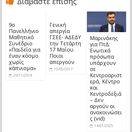
Διαβάστε επίσης
9ο
Γενική
Πανελλήνιο
απεργία
Μαθητικό
ΓΣΕΕ- ΑΔΕΔΥ
Μαρινάκης
Συνέδριο
την Τετάρτη
για ΠτΔ:
«Παιδεία για
17 Μαΐου.
Ενωτικά
έναν κόσμο
Ποιοι
πρόσωπα
χωρίς
απεργούν
υπάρχουν
κάπνισμα»
σε
15/05/2017
Κεντροαριστ
20/11/2018
ερά, Κέντρο
και
Κεντροδεξιά
– Δεν
αργούν οι
ανακοινώσει
ς (vid)
14/01/2025