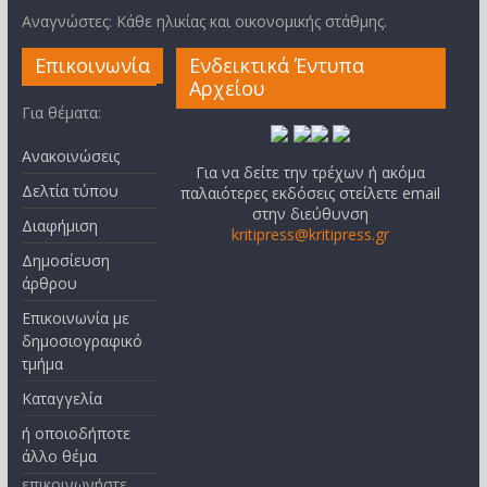
Αναγνώστες: Κάθε ηλικίας και οικονομικής στάθμης.
Επικοινωνία
Ενδεικτικά Έντυπα
Αρχείου
Για θέματα:
Ανακοινώσεις
Για να δείτε την τρέχων ή ακόμα
Δελτία τύπου
παλαιότερες εκδόσεις στείλετε email
στην διεύθυνση
Διαφήμιση
kritipress@kritipress.gr
Δημοσίευση
άρθρου
Επικοινωνία με
δημοσιογραφικό
τμήμα
Καταγγελία
ή οποιοδήποτε
άλλο θέμα
επικοινωνήστε