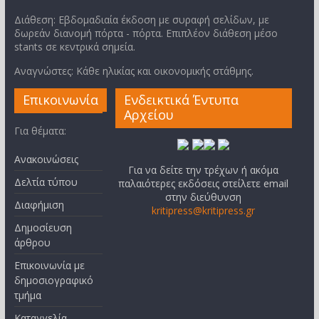
Διάθεση: Εβδομαδιαία έκδοση με συραφή σελίδων, με
δωρεάν διανομή πόρτα - πόρτα. Επιπλέον διάθεση μέσο
stants σε κεντρικά σημεία.
Αναγνώστες: Κάθε ηλικίας και οικονομικής στάθμης.
Επικοινωνία
Ενδεικτικά Έντυπα
Αρχείου
Για θέματα:
Ανακοινώσεις
Για να δείτε την τρέχων ή ακόμα
Δελτία τύπου
παλαιότερες εκδόσεις στείλετε email
στην διεύθυνση
Διαφήμιση
kritipress@kritipress.gr
Δημοσίευση
άρθρου
Επικοινωνία με
δημοσιογραφικό
τμήμα
Καταγγελία