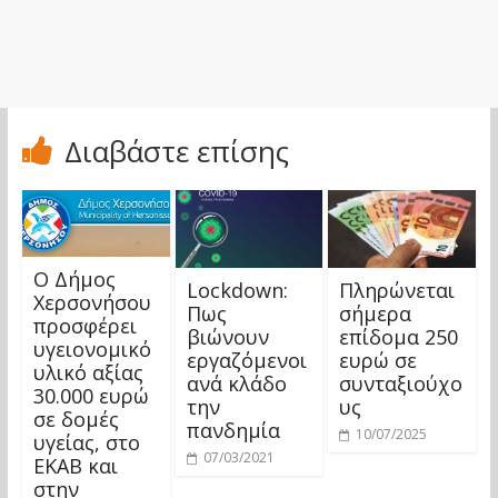
Διαβάστε επίσης
Ο Δήμος
Lockdown:
Πληρώνεται
Χερσονήσου
Πως
σήμερα
προσφέρει
βιώνουν
επίδομα 250
υγειονομικό
εργαζόμενοι
ευρώ σε
υλικό αξίας
ανά κλάδο
συνταξιούχο
30.000 ευρώ
την
υς
σε δομές
πανδημία
10/07/2025
υγείας, στο
07/03/2021
ΕΚΑΒ και
στην