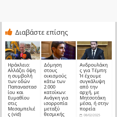
Διαβάστε επίσης
Ηράκλειο:
Δόμηση
Ανδρουλάκη
Αλλάζει όψη
στους
ς για Τέμπη:
η συμβολή
οικισμούς
Ή έχουμε
των οδών
κάτω των
συγκάλυψη
Παπαναστασ
2.000
από την
ίου και
κατοίκων:
αρχή, με
Ευμαθίου
Ανάγκη για
Μητσοτάκη
στις
ισορροπία
μέσα, ή στην
Μεσαμπελιέ
μεταξύ
πορεία
ς (vid)
θεσμικής
08/02/2025