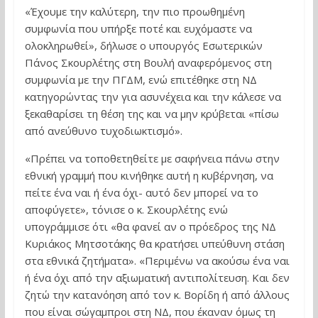
«Έχουμε την καλύτερη, την πιο προωθημένη
συμφωνία που υπήρξε ποτέ και ευχόμαστε να
ολοκληρωθεί», δήλωσε ο υπουργός Εσωτερικών
Πάνος Σκουρλέτης στη Βουλή αναφερόμενος στη
συμφωνία με την ΠΓΔΜ, ενώ επιτέθηκε στη ΝΔ
κατηγορώντας την για ασυνέχεια και την κάλεσε να
ξεκαθαρίσει τη θέση της και να μην κρύβεται «πίσω
από ανεύθυνο τυχοδιωκτισμό».
«Πρέπει να τοποθετηθείτε με σαφήνεια πάνω στην
εθνική γραμμή που κινήθηκε αυτή η κυβέρνηση, να
πείτε ένα ναι ή ένα όχι- αυτό δεν μπορεί να το
αποφύγετε», τόνισε ο κ. Σκουρλέτης ενώ
υπογράμμισε ότι «θα φανεί αν ο πρόεδρος της ΝΔ
Κυριάκος Μητσοτάκης θα κρατήσει υπεύθυνη στάση
στα εθνικά ζητήματα». «Περιμένω να ακούσω ένα ναι
ή ένα όχι από την αξιωματική αντιπολίτευση. Και δεν
ζητώ την κατανόηση από τον κ. Βορίδη ή από άλλους
που είναι σώγαμπροι στη ΝΔ, που έκαναν όμως τη