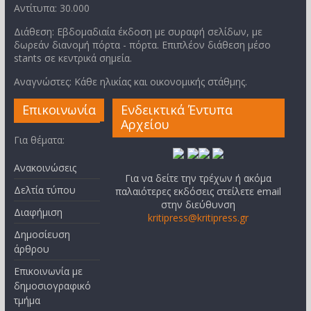
Αντίτυπα: 30.000
Διάθεση: Εβδομαδιαία έκδοση με συραφή σελίδων, με
δωρεάν διανομή πόρτα - πόρτα. Επιπλέον διάθεση μέσο
stants σε κεντρικά σημεία.
Αναγνώστες: Κάθε ηλικίας και οικονομικής στάθμης.
Επικοινωνία
Ενδεικτικά Έντυπα
Αρχείου
Για θέματα:
Ανακοινώσεις
Για να δείτε την τρέχων ή ακόμα
Δελτία τύπου
παλαιότερες εκδόσεις στείλετε email
στην διεύθυνση
Διαφήμιση
kritipress@kritipress.gr
Δημοσίευση
άρθρου
Επικοινωνία με
δημοσιογραφικό
τμήμα