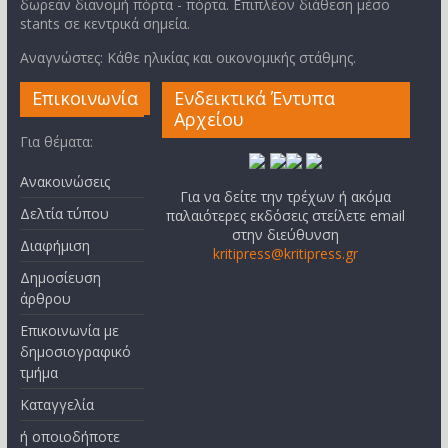
δωρεάν διανομή πόρτα - πόρτα. Επιπλέον διάθεση μέσο
stants σε κεντρικά σημεία.
Αναγνώστες: Κάθε ηλικίας και οικονομικής στάθμης.
Επικοινωνία
Ενδεικτικά Έντυπα
Αρχείου
Για θέματα:
Ανακοινώσεις
Για να δείτε την τρέχων ή ακόμα
Δελτία τύπου
παλαιότερες εκδόσεις στείλετε email
στην διεύθυνση
Διαφήμιση
kritipress@kritipress.gr
Δημοσίευση
άρθρου
Επικοινωνία με
δημοσιογραφικό
τμήμα
Καταγγελία
ή οποιοδήποτε