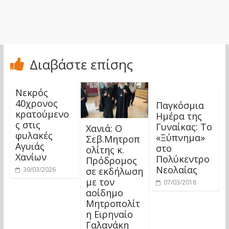
Διαβάστε επίσης
Νεκρός
40χρονος
Παγκόσμια
κρατούμενο
Ημέρα της
ς στις
Γυναίκας: Το
Χανιά: Ο
φυλακές
«Ξύπνημα»
Σεβ.Μητροπ
Αγυιάς
στο
ολίτης κ.
Χανίων
Πολύκεντρο
Πρόδρομος
Νεολαίας
σε εκδήλωση
30/03/2026
με τον
07/03/2018
αοίδημο
Μητροπολίτ
η Ειρηναίο
Γαλανάκη