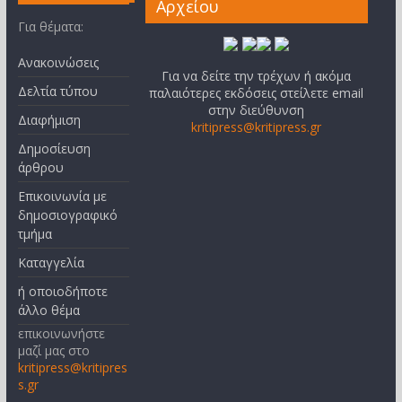
Αρχείου
Για θέματα:
Ανακοινώσεις
Για να δείτε την τρέχων ή ακόμα
Δελτία τύπου
παλαιότερες εκδόσεις στείλετε email
στην διεύθυνση
Διαφήμιση
kritipress@kritipress.gr
Δημοσίευση
άρθρου
Επικοινωνία με
δημοσιογραφικό
τμήμα
Καταγγελία
ή οποιοδήποτε
άλλο θέμα
επικοινωνήστε
μαζί μας στο
kritipress@kritipres
s.gr