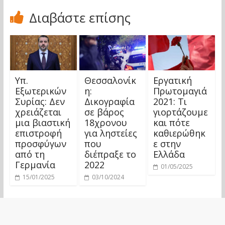
Διαβάστε επίσης
Υπ.
Θεσσαλονίκ
Εργατική
Εξωτερικών
η:
Πρωτομαγιά
Συρίας: Δεν
Δικογραφία
2021: Τι
χρειάζεται
σε βάρος
γιορτάζουμε
μια βιαστική
18χρονου
και πότε
επιστροφή
για ληστείες
καθιερώθηκ
προσφύγων
που
ε στην
από τη
διέπραξε το
Ελλάδα
Γερμανία
2022
01/05/2025
15/01/2025
03/10/2024