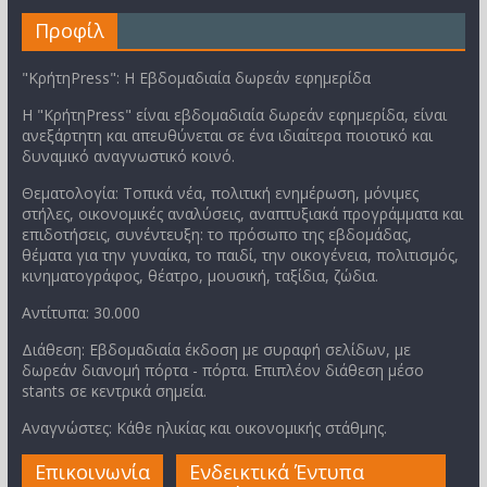
Προφίλ
"ΚρήτηPress": Η Εβδομαδιαία δωρεάν εφημερίδα
Η "ΚρήτηPress" είναι εβδομαδιαία δωρεάν εφημερίδα, είναι
ανεξάρτητη και απευθύνεται σε ένα ιδιαίτερα ποιοτικό και
δυναμικό αναγνωστικό κοινό.
Θεματολογία: Τοπικά νέα, πολιτική ενημέρωση, μόνιμες
στήλες, οικονομικές αναλύσεις, αναπτυξιακά προγράμματα και
επιδοτήσεις, συνέντευξη: το πρόσωπο της εβδομάδας,
θέματα για την γυναίκα, το παιδί, την οικογένεια, πολιτισμός,
κινηματογράφος, θέατρο, μουσική, ταξίδια, ζώδια.
Αντίτυπα: 30.000
Διάθεση: Εβδομαδιαία έκδοση με συραφή σελίδων, με
δωρεάν διανομή πόρτα - πόρτα. Επιπλέον διάθεση μέσο
stants σε κεντρικά σημεία.
Αναγνώστες: Κάθε ηλικίας και οικονομικής στάθμης.
Επικοινωνία
Ενδεικτικά Έντυπα