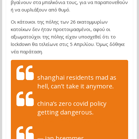
βγαίνουν στα μπαλκόνια τους, για να παραπονεθούν
ή να ουρλιάξουν από θυμό.
Οι κάτοικοι της πόλης των 26 εκατομμυρίων
κατοίκων δεν ήταν προετοιμασμένοι, αφού οι
αξιωματούχοι της πόλης είχαν υποσχεθεί ότι το
lockdown θα τελείωνε στις 5 Απριλίου. Όμως δόθηκε
νέα παράταση.
shanghai residents mad as
hell, can’t take it anymore.
china’s zero covid policy
getting dangerous.
pic.twitter.com/ZwFVXtlKzw
— ian bremmer