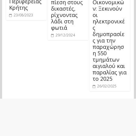
Περιφέρειας
πίεση στους
Οικονομικώ
Κρήτης
δικαστές,
ν: Ξεκινούν
ρίχνοντας
οι
23/08/2023
λάδι στη
ηλεκτρονικέ
φωτιά
ς
δημοπρασίε
29/12/2024
ς για την
παραχώρησ
η 550
τμημάτων
αιγιαλού και
παραλίας για
το 2025
26/02/2025