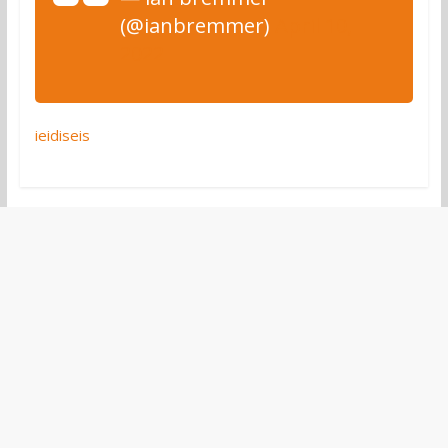
(@ianbremmer)
April 10,
2022
ieidiseis