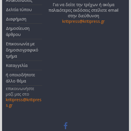
Ανακοινώσεις
Για να δείτε την τρέχων ή ακόμα
Δελτία τύπου
παλαιότερες εκδόσεις στείλετε email
στην διεύθυνση
Διαφήμιση
kritipress@kritipress.gr
Δημοσίευση
άρθρου
Επικοινωνία με
δημοσιογραφικό
τμήμα
Καταγγελία
ή οποιοδήποτε
άλλο θέμα
επικοινωνήστε
μαζί μας στο
kritipress@kritipres
s.gr