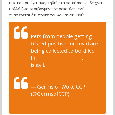
Βίντεο που έχει αναρτηθεί στα social media, δείχνει
πολλά ζώα στοιβαγμένα σε σακούλες, ενώ
αναφέρεται ότι πρόκειται να θανατωθούν.
Pets from people getting
tested positive for covid are
being collected to be killed
in
#Shanghai
#China
.
#CCP
is evil.
pic.twitter.com/jc2P5K2f5W
— Germs of Woke CCP
(@GermsofCCP)
April 10,
2022