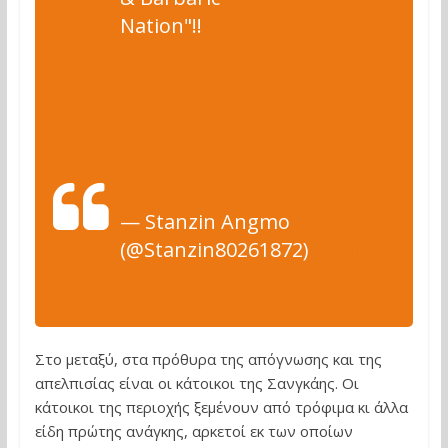
Nation"!!
#ChinaExposed
@BoycottHegemony
@kakar_harsha
@TibetPeople
@palkisu
pic.twitter.com/1OhgLuX2F
m
— Stanzin Angmo
(@Stanzin80261872)
April
11, 2022
Στο μεταξύ, στα πρόθυρα της απόγνωσης και της
απελπισίας είναι οι κάτοικοι της Σανγκάης. Οι
κάτοικοι της περιοχής ξεμένουν από τρόφιμα κι άλλα
είδη πρώτης ανάγκης, αρκετοί εκ των οποίων