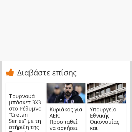
Διαβάστε επίσης
Τουρνουά
μπάσκετ 3Χ3
στο Ρέθυμνο
Κυριάκος για
Υπουργείο
“Cretan
ΑΕΚ:
Εθνικής
Series” με τη
Προσπαθεί
Οικονομίας
στήριξη της
να ασκήσει
και