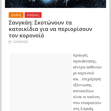
Διεθνή
Ειδήσεις
Σανγκάη: Σκοτώνουν τα
κατοικίδια για να περιορίσουν
τον κορονοϊό
12/04/2022
Κραυγές
αγανάκτησης,
κέντρα ασθενών
με κορονοϊό
και… επιχείρηση
εξόντωσης
κατοικιδίων
είναι οι εικόνες
που επικρατούν
στη Σαγκάη,