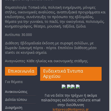
Θεματολογία: Τοπικά νέα, πολιτική ενημέρωση, μόνιμες
στήλες, οικονομικές αναλύσεις, αναπτυξιακά προγράμματα και
επιδοτήσεις, συνέντευξη: το πρόσωπο της εβδομάδας,
θέματα για την γυναίκα, το παιδί, την οικογένεια, πολιτισμός,
κινηματογράφος, θέατρο, μουσική, ταξίδια, ζώδια.
Αντίτυπα: 30.000
Διάθεση: Εβδομαδιαία έκδοση με συραφή σελίδων, με
δωρεάν διανομή πόρτα - πόρτα. Επιπλέον διάθεση μέσο
stants σε κεντρικά σημεία.
Αναγνώστες: Κάθε ηλικίας και οικονομικής στάθμης.
Επικοινωνία
Ενδεικτικά Έντυπα
Αρχείου
Για θέματα:
Ανακοινώσεις
Για να δείτε την τρέχων ή ακόμα
Δελτία τύπου
παλαιότερες εκδόσεις στείλετε email
στην διεύθυνση
Διαφήμιση
kritipress@kritipress.gr