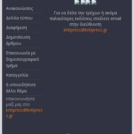
Ανακοινώσεις
Για να δείτε την τρέχων ή ακόμα
Δελτία τύπου
παλαιότερες εκδόσεις στείλετε email
στην διεύθυνση
Διαφήμιση
kritipress@kritipress.gr
Δημοσίευση
άρθρου
Επικοινωνία με
δημοσιογραφικό
τμήμα
Καταγγελία
ή οποιοδήποτε
άλλο θέμα
επικοινωνήστε
μαζί μας στο
kritipress@kritipres
s.gr