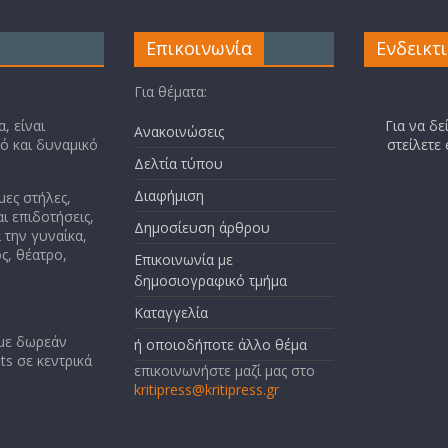
Επικοινωνία
Ενδεικτ
Για θέματα:
, είναι
Για να δε
Ανακοινώσεις
κό και δυναμικό
στείλετε
Δελτία τύπου
Διαφήμιση
μες στήλες,
ι επιδοτήσεις,
Δημοσίευση άρθρου
 την γυναίκα,
ς, θέατρο,
Επικοινωνία με
δημοσιογραφικό τμήμα
Καταγγελία
 με δωρεάν
ή οποιοδήποτε άλλο θέμα
ts σε κεντρικά
επικοινωνήστε μαζί μας στο
kritipress@kritipress.gr