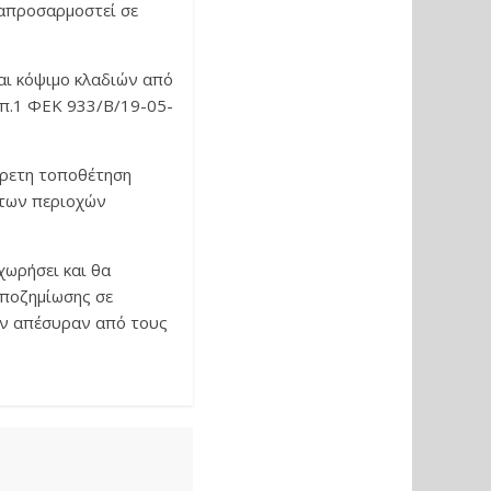
ναπροσαρμοστεί σε
ται κόψιμο κλαδιών από
υπ.1 ΦΕΚ 933/Β/19-05-
αίρετη τοποθέτηση
των περιοχών
χωρήσει και θα
αποζημίωσης σε
εν απέσυραν από τους