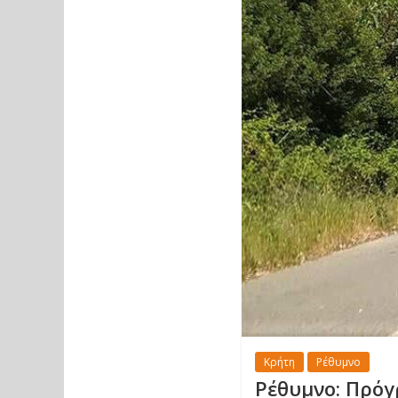
Κρήτη
Ρέθυμνο
Ρέθυμνο: Πρό