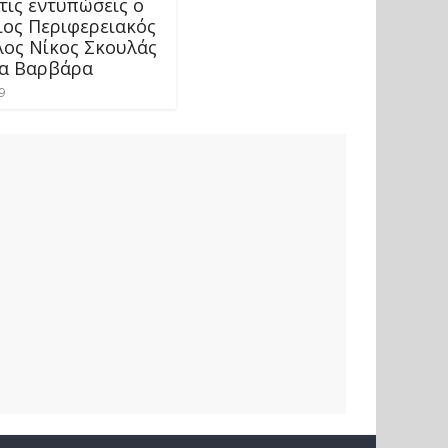
τις εντυπώσεις ο
ος Περιφερειακός
ος Νίκος Σκουλάς
ία Βαρβάρα
9