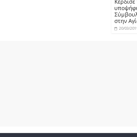
Κέρδισε 
υποψήφι
Σύμβουλ
στην Αγ
20/03/201