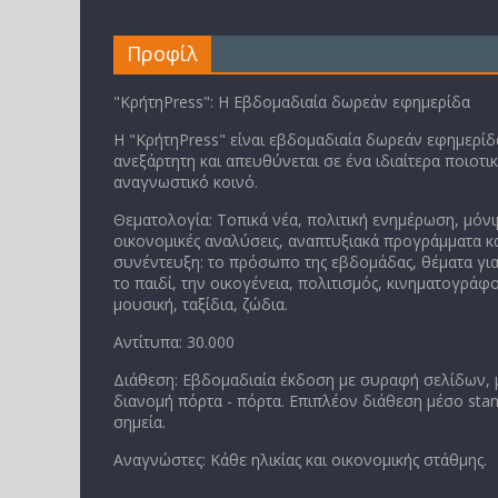
Προφίλ
"ΚρήτηPress": Η Εβδομαδιαία δωρεάν εφημερίδα
Η "ΚρήτηPress" είναι εβδομαδιαία δωρεάν εφημερίδα
ανεξάρτητη και απευθύνεται σε ένα ιδιαίτερα ποιοτι
αναγνωστικό κοινό.
Θεματολογία: Τοπικά νέα, πολιτική ενημέρωση, μόνι
οικονομικές αναλύσεις, αναπτυξιακά προγράμματα κα
συνέντευξη: το πρόσωπο της εβδομάδας, θέματα για
το παιδί, την οικογένεια, πολιτισμός, κινηματογράφο
μουσική, ταξίδια, ζώδια.
Αντίτυπα: 30.000
Διάθεση: Εβδομαδιαία έκδοση με συραφή σελίδων,
διανομή πόρτα - πόρτα. Επιπλέον διάθεση μέσο stan
σημεία.
Αναγνώστες: Κάθε ηλικίας και οικονομικής στάθμης.