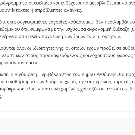
πρόγραμμα είναι ευέλικτο και ενδέχεται να μεταβληθεί και να α
ουν έκτακτες ή απρόβλεπτες ανάγκες.
 ότι στις συγκεκριμένες εργασίες καθαρισμού, δεν περιλαμβάνε
δεδομένου ότι, σύμφωνα με την ισχύουσα αγρονομική διάταξη (
 ενέργεια αποτελεί υποχρέωση των ίδιων των ιδιοκτητών.
ούνται όλοι οι ιδιοκτήτες γης, οι οποίοι έχουν προβεί σε αυθ
ι ελαστικών στους προαναφερόμενους κοινόχρηστους χώρους 
ομακρύνουν άμεσα.
τωση, η Διεύθυνση Περιβάλλοντος του Δήμου Ρεθύμνης, θα προ
κασία καθαρισμού των δρόμων, χωρίς την υποχρέωση παροχής 
πομάκρυνση υλικών που ενδεχομένως χρειαζόταν, εντούτοις δ
ς.