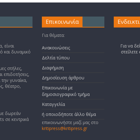
Επικοινωνία
Ενδεικτ
Για θέματα:
, είναι
Για να δε
Ανακοινώσεις
κό και δυναμικό
στείλετε
Δελτία τύπου
Διαφήμιση
μες στήλες,
ι επιδοτήσεις,
Δημοσίευση άρθρου
 την γυναίκα,
ς, θέατρο,
Επικοινωνία με
δημοσιογραφικό τμήμα
Καταγγελία
 με δωρεάν
ή οποιοδήποτε άλλο θέμα
ts σε κεντρικά
επικοινωνήστε μαζί μας στο
kritipress@kritipress.gr