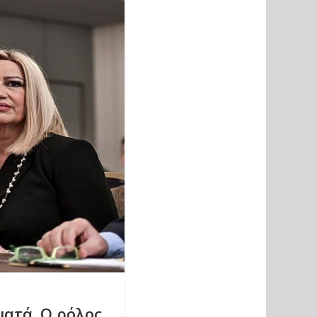
ματά. Ο ρόλος