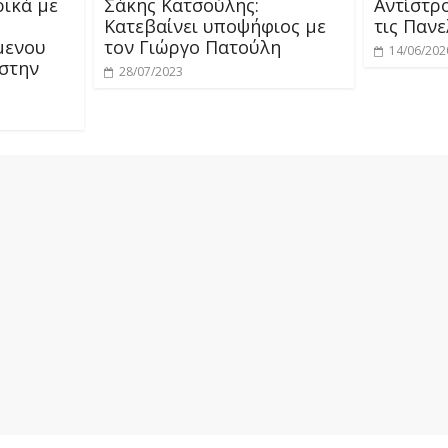
ικά με
Σάκης Κατσούλης:
Αντίστρ
Κατεβαίνει υποψήφιος με
τις Πανε
μενου
τον Γιώργο Πατούλη
14/06/202
στην
28/07/2023