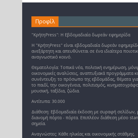
Προφίλ
"ΚρήτηPress": Η Εβδομαδιαία δωρεάν εφημερίδα
Η "ΚρήτηPress" είναι εβδομαδιαία δωρεάν εφημερίδα
ανεξάρτητη και απευθύνεται σε ένα ιδιαίτερα ποιοτι
αναγνωστικό κοινό.
Θεματολογία: Τοπικά νέα, πολιτική ενημέρωση, μόνι
οικονομικές αναλύσεις, αναπτυξιακά προγράμματα κα
συνέντευξη: το πρόσωπο της εβδομάδας, θέματα για
το παιδί, την οικογένεια, πολιτισμός, κινηματογράφο
μουσική, ταξίδια, ζώδια.
Αντίτυπα: 30.000
Διάθεση: Εβδομαδιαία έκδοση με συραφή σελίδων,
διανομή πόρτα - πόρτα. Επιπλέον διάθεση μέσο stan
σημεία.
Αναγνώστες: Κάθε ηλικίας και οικονομικής στάθμης.