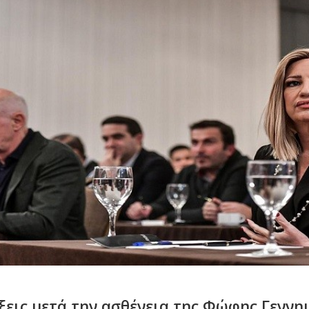
ίξεις μετά την ασθένεια της Φώφης Γεννη