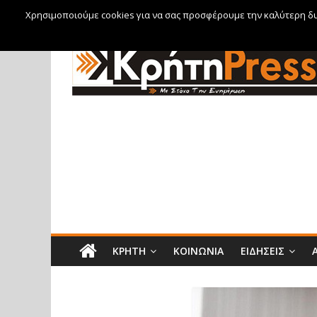
Χρησιμοποιούμε cookies για να σας προσφέρουμε την καλύτερη δυν
Σάββατο, 8 Αυγούστου, 2026
ΚΡΉΤΗ
ΚΟΙΝΩΝΊΑ
ΕΙΔΉΣΕΙΣ