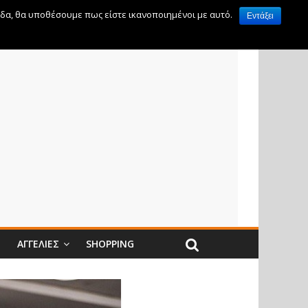
ίδα, θα υποθέσουμε πως είστε ικανοποιημένοι με αυτό.
Εντάξει
Ν
ΑΓΓΕΛΊΕΣ
SHOPPING