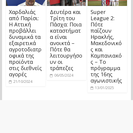
Χαρδαλιάς
Δευτέρα και
Super
από Παρίσι:
Τρίτη του
League 2:
Η Αττική
Πάσχα: Ποια
Πότε
προβάλλει
καταστήματ
παίζουν
δυναμικά τα
α είναι
Ηρακλής,
εξαιρετικά
ανοικτά –
Μακεδονικό
αγροτοδιατρ
Πότε θα
ς και
οφικά της
λειτουργήσο
Καμπανιακό
προϊόντα
υν οι
ς – Το
στις διεθνείς
τράπεζες
πρόγραμμα
αγορές
της 16ης
06/05/2024
αγωνιστικής
21/10/2024
13/01/2025