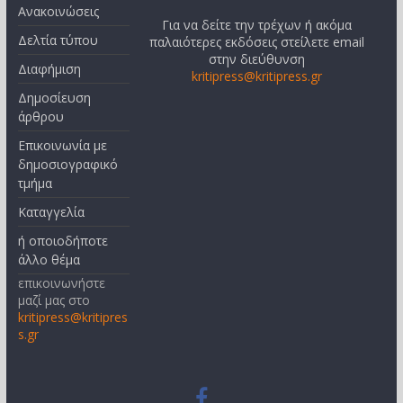
Ανακοινώσεις
Για να δείτε την τρέχων ή ακόμα
Δελτία τύπου
παλαιότερες εκδόσεις στείλετε email
στην διεύθυνση
Διαφήμιση
kritipress@kritipress.gr
Δημοσίευση
άρθρου
Επικοινωνία με
δημοσιογραφικό
τμήμα
Καταγγελία
ή οποιοδήποτε
άλλο θέμα
επικοινωνήστε
μαζί μας στο
kritipress@kritipres
s.gr