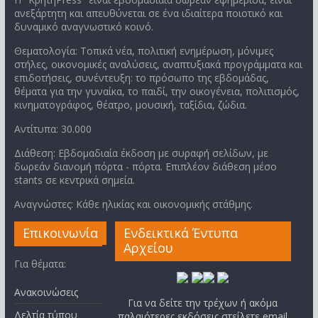
ανεξάρτητη και απευθύνεται σε ένα ιδιαίτερα ποιοτικό και
δυναμικό αναγνωστικό κοινό.
Θεματολογία: Τοπικά νέα, πολιτική ενημέρωση, μόνιμες
στήλες, οικονομικές αναλύσεις, αναπτυξιακά προγράμματα και
επιδοτήσεις, συνέντευξη: το πρόσωπο της εβδομάδας,
θέματα για την γυναίκα, το παιδί, την οικογένεια, πολιτισμός,
κινηματογράφος, θέατρο, μουσική, ταξίδια, ζώδια.
Αντίτυπα: 30.000
Διάθεση: Εβδομαδιαία έκδοση με συραφή σελίδων, με
δωρεάν διανομή πόρτα - πόρτα. Επιπλέον διάθεση μέσο
stants σε κεντρικά σημεία.
Αναγνώστες: Κάθε ηλικίας και οικονομικής στάθμης.
Επικοινωνία
Ενδεικτικά Έντυπα
Αρχείου
Για θέματα:
Ανακοινώσεις
Για να δείτε την τρέχων ή ακόμα
Δελτία τύπου
παλαιότερες εκδόσεις στείλετε email