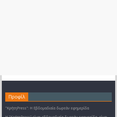
Προφίλ
"ΚρήτηPress": Η Εβδομαδιαία δωρεάν εφημερίδα
Η "ΚρήτηPress" είναι εβδομαδιαία δωρεάν εφημερίδα, είναι