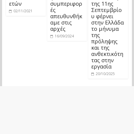
ετών
συμπεριφορ
της 11ης
ές
Σεπτεμβρίο
02/11/2021
απευθυνθήκ
υ φέρνει
αμε στις
στην Ελλάδα
αρχές
το μήνυμα
της
16/09/2024
πρόληψης
και της
ανθεκτικότη
τας στην
εργασία
20/10/2025