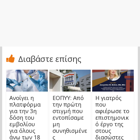
Διαβάστε επίσης
Ανοίγει η
ΕΟΠΥΥ: Από
Η γιατρός
πλατφόρμα
την πρώτη
που
για την 3η
στιγμή που
αφιέρωσε το
δόση του
εντοπίσαμε
επιστημονικ
εμβολίου
μη
ό έργο της
για όλους
συνηθισμένε
στους
άνω των 18
ς
διασώστες