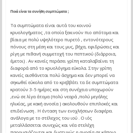
Ποιά είναι τα συνήθη συμπτώματα ;
Τα συμπτώματα είναι αυτά του κοινού
κρυολογήματος ,τα οποία ξεκινούν πιο απότομα και
βίαια με πολύ υψηλότερο πυρετό , εντονότερους
πόνους στη μέση και τους μυς, βήχα, εφιδρώσεις και
ρίγη με πιθανή συμμετοχή του πεπτικού (διάρροια,
έμετοι) . Αν κανείς περάσει γρίπη καταλαβαίνει τη
διαφορά από το κρυολόγημα εύκολα. Στην γρίπη
κανείς αισθάνεται πολύ άσχημα και δεν μπορεί να
σηκωθεί εύκολα από το κρεββάτι τα δε συμπτώματα
κρατούν 3-5 ημέρες και στη συνέχεια υποχωρούν
,ενώ σε λίγα άτομα (πολύ νεαρά ,πολύ μεγάλης
ηλικίας, με κακή ανοσία ) ακολουθούν επιπλοκές και
επιδείνωση . Η ένταση των ενοχλήσεων διαφέρει
ανάλογα με το στέλεχος του ιού . Ο ιός
μεταλλάσσεται συνεχώς και νέα στελέχη
παρουσιάζονται και δυστυχώς η ανοσία σε κάποιο