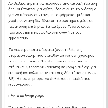
Αν βέβαια έπρεπε να περάσουν από ιατρική εξέταση
όλοι οι ύποπτοι για γρίπη μέσα σ’ αυτό το διάστημα
για να πάρουν συνταγή με το φάρμακο –μιάς και
χωρίς συνταγή δεν δίνεται- το σύστημα υγείας σε
περίπτωση επιδημίας θα κατέρρεε .Γι αυτό είναι
προτιμότερη η προφυλακτική αγωγή με τον
εμβολιασμό .
Τα νεώτερα αυτά φάρμακα (αναστολείς της
νευραμινιδάσης που διατίθενται και στη χώρα μας
είναι: η oseltamivir (tamiflu) που δίδεται απο το
στόμα και η zanamivir (relenza) σε μορφή σκόνης για
εισπνοή και καλύπτουν και τους δύο τύπους ιών (Α
&Β) .Η πρώτη μπορεί να δοθεί και σε παιδιά που
κινδυνεύουν .
Πότε θα καλέσουμε γιατρό;
Όταν υπάρχει συγχυτική κατάσταση, δύσπνοια,