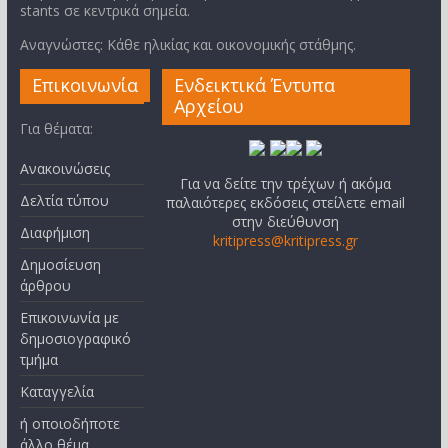
stants σε κεντρικά σημεία.
Αναγνώστες: Κάθε ηλικίας και οικονομικής στάθμης.
Επικοινωνία
Ενδεικτικά Έντυπα
Αρχείου
Για θέματα:
Ανακοινώσεις
Για να δείτε την τρέχων ή ακόμα
Δελτία τύπου
παλαιότερες εκδόσεις στείλετε email
στην διεύθυνση
Διαφήμιση
kritipress@kritipress.gr
Δημοσίευση
άρθρου
Επικοινωνία με
δημοσιογραφικό
τμήμα
Καταγγελία
ή οποιοδήποτε
άλλο θέμα