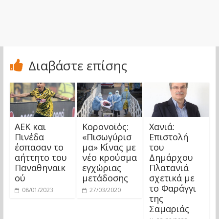
Διαβάστε επίσης
ΑΕΚ και
Koρoνοϊός:
Χανιά:
Πινέδα
«Πισωγύρισ
Επιστολή
έσπασαν το
μα» Κίνας με
του
αήττητο του
νέο κρούσμα
Δημάρχου
Παναθηναϊκ
εγχώριας
Πλατανιά
ού
μετάδοσης
σχετικά με
το Φαράγγι
08/01/2023
27/03/2020
της
Σαμαριάς