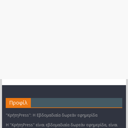
Προφίλ
"ΚρήτηPress": Η Εβδομαδιαία δωρεάν εφημερίδα
Η "ΚρήτηPress" είναι εβδομαδιαία δωρεάν εφημερίδα, είναι