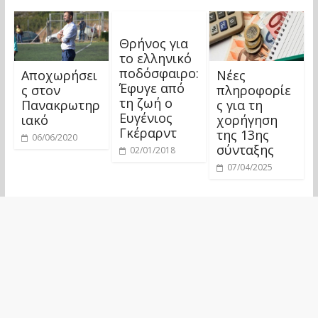
Θρήνος για
το ελληνικό
ποδόσφαιρο:
Αποχωρήσει
Νέες
Έφυγε από
ς στον
πληροφορίε
τη ζωή ο
Πανακρωτηρ
ς για τη
Ευγένιος
ιακό
χορήγηση
Γκέραρντ
της 13ης
06/06/2020
σύνταξης
02/01/2018
07/04/2025