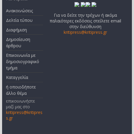
Ανακοινώσεις
Για να δείτε την τρέχων ή ακόμα
Δελτία τύπου
παλαιότερες εκδόσεις στείλετε email
στην διεύθυνση
Διαφήμιση
kritipress@kritipress.gr
Δημοσίευση
άρθρου
Επικοινωνία με
δημοσιογραφικό
τμήμα
Καταγγελία
ή οποιοδήποτε
άλλο θέμα
επικοινωνήστε
μαζί μας στο
kritipress@kritipres
s.gr