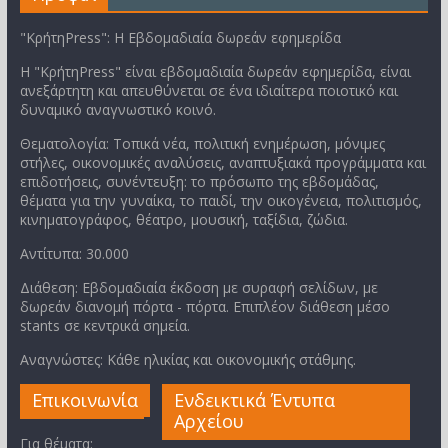
"ΚρήτηPress": Η Εβδομαδιαία δωρεάν εφημερίδα
Η "ΚρήτηPress" είναι εβδομαδιαία δωρεάν εφημερίδα, είναι
ανεξάρτητη και απευθύνεται σε ένα ιδιαίτερα ποιοτικό και
δυναμικό αναγνωστικό κοινό.
Θεματολογία: Τοπικά νέα, πολιτική ενημέρωση, μόνιμες
στήλες, οικονομικές αναλύσεις, αναπτυξιακά προγράμματα και
επιδοτήσεις, συνέντευξη: το πρόσωπο της εβδομάδας,
θέματα για την γυναίκα, το παιδί, την οικογένεια, πολιτισμός,
κινηματογράφος, θέατρο, μουσική, ταξίδια, ζώδια.
Αντίτυπα: 30.000
Διάθεση: Εβδομαδιαία έκδοση με συραφή σελίδων, με
δωρεάν διανομή πόρτα - πόρτα. Επιπλέον διάθεση μέσο
stants σε κεντρικά σημεία.
Αναγνώστες: Κάθε ηλικίας και οικονομικής στάθμης.
Επικοινωνία
Ενδεικτικά Έντυπα
Αρχείου
Για θέματα: