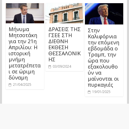
Μήνυμα
ΔΡΑΣΕΙΣ ΤΗΣ
Στην
Μητσοτάκη
ΓΣΕΕ ΣΤΗ
Καλιφόρνια
για την 21η
ΔΙΕΘΝΗ
την επόμενη
Απριλίου: Η
ΕΚΘΕΣΗ
εβδομάδα ο
ιστορική
ΘΕΣΣΑΛΟΝΙΚ
Τραμπ, την
μνήμη
ΗΣ
ώρα που
μετατρέπετα
εξακολουθο
03/09/2024
ι σε ώριμη
ύν να
δύναμη
μαίνονται οι
πυρκαγιές
21/04/2025
19/01/2025