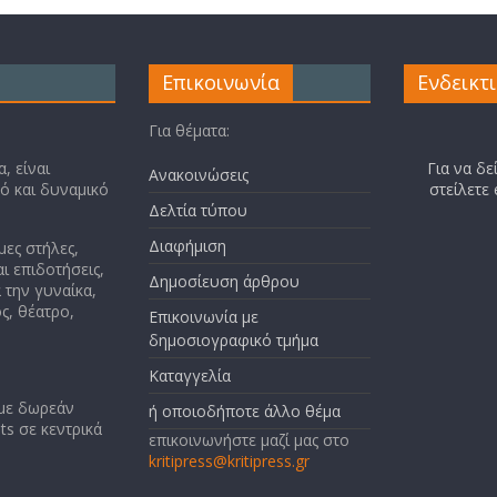
Επικοινωνία
Ενδεικτ
Για θέματα:
, είναι
Για να δε
Ανακοινώσεις
κό και δυναμικό
στείλετε
Δελτία τύπου
Διαφήμιση
μες στήλες,
ι επιδοτήσεις,
Δημοσίευση άρθρου
 την γυναίκα,
ς, θέατρο,
Επικοινωνία με
δημοσιογραφικό τμήμα
Καταγγελία
 με δωρεάν
ή οποιοδήποτε άλλο θέμα
ts σε κεντρικά
επικοινωνήστε μαζί μας στο
kritipress@kritipress.gr