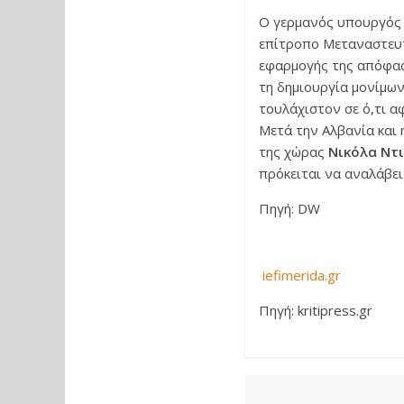
Ο γερμανός υπουργός 
επίτροπο Μεταναστευτ
εφαρμογής της απόφασ
τη δημιουργία μονίμων
τουλάχιστον σε ό,τι α
Μετά την Αλβανία και
της χώρας
Νικόλα Ντ
πρόκειται να αναλάβει
Πηγή: DW
iefimerida.gr
Πηγή: kritipress.gr