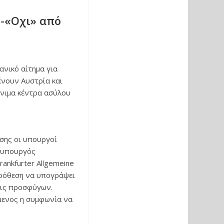
 -«Οχι» από
νικό αίτημα για
νουν Αυστρία και
όνιμα κέντρα ασύλου
ωσης οι υπουργοί
ο υπουργός
rankfurter Allgemeine
πρόθεση να υπογράψει
εις προσφύγων.
μενος η συμφωνία να