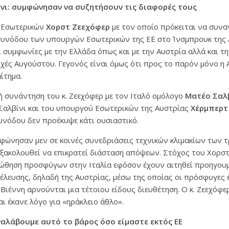
νι: συμφώνησαν να συζητήσουν τις διαφορές τους
 Εσωτερικών
Χορστ Ζεεχόφερ
με τον οποίο πρόκειται να συναν
 συνόδου των υπουργών Εσωτερικών της ΕΕ στο Ίνσμπρουκ της 
ι συμφωνίες με την Ελλάδα όπως και με την Αυστρία αλλά και τη
χές Αυγούστου. Γεγονός είναι όμως ότι προς το παρόν μόνο η
ίτημα.
ή συνάντηση του κ. Ζεεχόφερ με τον Ιταλό ομόλογο
Ματέο Σαλ
Σαλβίνι και του υπουργού Εσωτερικών της Αυστρίας
Χέρμπερτ
υνόδου δεν προέκυψε κάτι ουσιαστικό.
φώνησαν μεν σε κοινές συνεδριάσεις τεχνικών κλιμακίων των 
ξακολουθεί να επικρατεί διάσταση απόψεων. Στόχος του Χορστ
ώθηση προσφύγων στην Ιταλία εφόσον έχουν αιτηθεί προηγουμ
έλευσης, δηλαδή της Αυστρίας, μέσω της οποίας οι πρόσφυγες 
 Βιέννη αρνούνται μια τέτοιου είδους διευθέτηση. Ο κ. Ζεεχόφ
αι έκανε λόγο για «ηράκλειο άθλο».
ναλάβουμε αυτό το βάρος όσο είμαστε εκτός ΕΕ