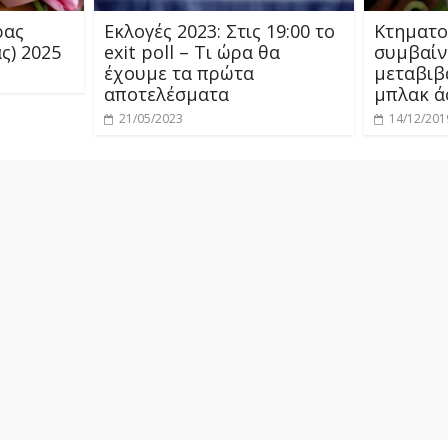
ρας
Εκλογές 2023: Στις 19:00 το
Κτηματολ
ς) 2025
exit poll – Τι ώρα θα
συμβαίνε
έχουμε τα πρώτα
μεταβιβά
αποτελέσματα
μπλακ ά
21/05/2023
14/12/201