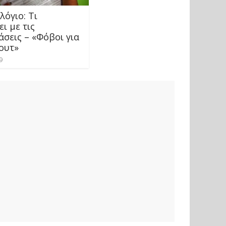
όγιο: Τι
ι με τις
σεις – «Φόβοι για
ουτ»
9