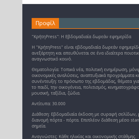
Προφίλ
"ΚρήτηPress": Η Εβδομαδιαία δωρεάν εφημερίδα
Η "ΚρήτηPress" είναι εβδομαδιαία δωρεάν εφημερίδα
ανεξάρτητη και απευθύνεται σε ένα ιδιαίτερα ποιοτι
αναγνωστικό κοινό.
Θεματολογία: Τοπικά νέα, πολιτική ενημέρωση, μόνι
οικονομικές αναλύσεις, αναπτυξιακά προγράμματα κα
συνέντευξη: το πρόσωπο της εβδομάδας, θέματα για
το παιδί, την οικογένεια, πολιτισμός, κινηματογράφο
μουσική, ταξίδια, ζώδια.
Αντίτυπα: 30.000
Διάθεση: Εβδομαδιαία έκδοση με συραφή σελίδων,
διανομή πόρτα - πόρτα. Επιπλέον διάθεση μέσο stan
σημεία.
Αναγνώστες: Κάθε ηλικίας και οικονομικής στάθμης.