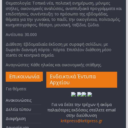
Θεματολογία: Τοπικά νέα, πολιτική ενημέρωση, μόνιμες
στήλες, οικονομικές αναλύσεις, αναπτυξιακά προγράμματα και
επιδοτήσεις, συνέντευξη: το πρόσωπο της εβδομάδας,
θέματα για την γυναίκα, το παιδί, την οικογένεια, πολιτισμός,
κινηματογράφος, θέατρο, μουσική, ταξίδια, ζώδια.
Αντίτυπα: 30.000
Διάθεση: Εβδομαδιαία έκδοση με συραφή σελίδων, με
δωρεάν διανομή πόρτα - πόρτα. Επιπλέον διάθεση μέσο
stants σε κεντρικά σημεία.
Αναγνώστες: Κάθε ηλικίας και οικονομικής στάθμης.
Επικοινωνία
Ενδεικτικά Έντυπα
Αρχείου
Για θέματα:
Ανακοινώσεις
Για να δείτε την τρέχων ή ακόμα
Δελτία τύπου
παλαιότερες εκδόσεις στείλετε email
στην διεύθυνση
Διαφήμιση
kritipress@kritipress.gr
Δημοσίευση