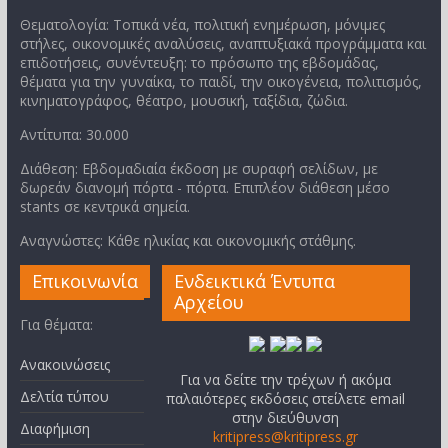
Θεματολογία: Τοπικά νέα, πολιτική ενημέρωση, μόνιμες
στήλες, οικονομικές αναλύσεις, αναπτυξιακά προγράμματα και
επιδοτήσεις, συνέντευξη: το πρόσωπο της εβδομάδας,
θέματα για την γυναίκα, το παιδί, την οικογένεια, πολιτισμός,
κινηματογράφος, θέατρο, μουσική, ταξίδια, ζώδια.
Αντίτυπα: 30.000
Διάθεση: Εβδομαδιαία έκδοση με συραφή σελίδων, με
δωρεάν διανομή πόρτα - πόρτα. Επιπλέον διάθεση μέσο
stants σε κεντρικά σημεία.
Αναγνώστες: Κάθε ηλικίας και οικονομικής στάθμης.
Επικοινωνία
Ενδεικτικά Έντυπα
Αρχείου
Για θέματα:
Ανακοινώσεις
Για να δείτε την τρέχων ή ακόμα
Δελτία τύπου
παλαιότερες εκδόσεις στείλετε email
στην διεύθυνση
Διαφήμιση
kritipress@kritipress.gr