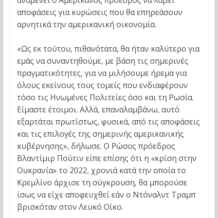
αναμένει ο Αμερικανός πρόεδρος να λάβει
αποφάσεις για κυρώσεις που θα επηρεάσουν
αρνητικά την αμερικανική οικονομία.
«Ως εκ τούτου, πιθανότατα, θα ήταν καλύτερο για
εμάς να συναντηθούμε, με βάση τις σημερινές
πραγματικότητες, για να μιλήσουμε ήρεμα για
όλους εκείνους τους τομείς που ενδιαφέρουν
τόσο τις Ηνωμένες Πολιτείες όσο και τη Ρωσία.
Είμαστε έτοιμοι. Αλλά, επαναλαμβάνω, αυτό
εξαρτάται πρωτίστως, φυσικά, από τις αποφάσεις
και τις επιλογές της σημερινής αμερικανικής
κυβέρνησης», δήλωσε. Ο Ρώσος πρόεδρος
Βλαντίμιρ Πούτιν είπε επίσης ότι η «κρίση στην
Ουκρανία» το 2022, χρονιά κατά την οποία το
Κρεμλίνο άρχισε τη σύγκρουση, θα μπορούσε
ίσως να είχε αποφευχθεί εάν ο Ντόναλντ Τραμπ
βρισκόταν στον Λευκό Οίκο.