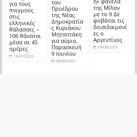
η» φανέλα
του
για τους
της Μίλαν
Προέδρου
πνιγμούς
με το 9 Δε
της Νέας
στις
φοβάται τις
Δημοκρατία
ελληνικές
δεισιδαιμονί
ς Κυριάκου
θάλασσες –
ες ο
Μητσοτάκη
106 θάνατοι
Αργεντίνος
για αύριο,
μέσα σε 45
Παρασκευή
04/08/2018
ημέρες
9 Ιουνίου
16/07/2023
08/06/2023