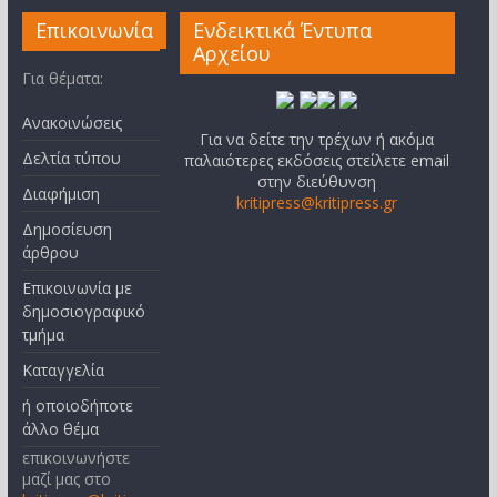
Επικοινωνία
Ενδεικτικά Έντυπα
Αρχείου
Για θέματα:
Ανακοινώσεις
Για να δείτε την τρέχων ή ακόμα
Δελτία τύπου
παλαιότερες εκδόσεις στείλετε email
στην διεύθυνση
Διαφήμιση
kritipress@kritipress.gr
Δημοσίευση
άρθρου
Επικοινωνία με
δημοσιογραφικό
τμήμα
Καταγγελία
ή οποιοδήποτε
άλλο θέμα
επικοινωνήστε
μαζί μας στο