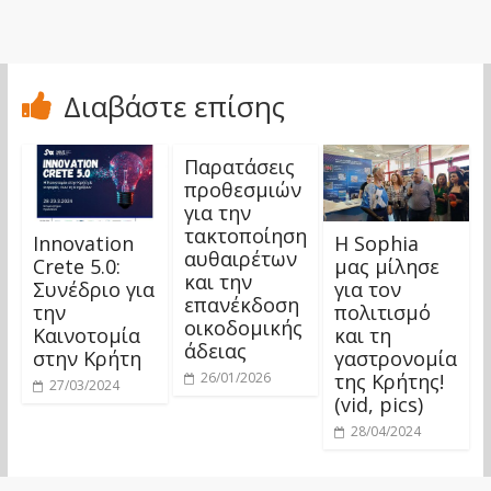
Διαβάστε επίσης
Παρατάσεις
προθεσμιών
για την
τακτοποίηση
Innovation
Η Sophia
αυθαιρέτων
Crete 5.0:
μας μίλησε
και την
Συνέδριο για
για τον
επανέκδοση
την
πολιτισμό
οικοδομικής
Καινοτομία
και τη
άδειας
στην Κρήτη
γαστρονομία
της Κρήτης!
26/01/2026
27/03/2024
(vid, pics)
28/04/2024