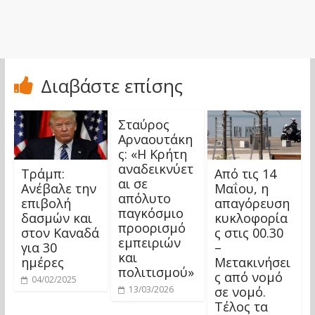
Διαβάστε επίσης
Σταύρος
Αρναουτάκη
ς: «Η Κρήτη
αναδεικνύετ
Τράμπ:
Από τις 14
αι σε
Ανέβαλε την
Μαΐου, η
απόλυτο
επιβολή
απαγόρευση
παγκόσμιο
δασμών και
κυκλοφορία
προορισμό
στον Καναδά
ς στις 00.30
εμπειριών
για 30
–
και
ημέρες
Μετακινήσει
πολιτισμού»
ς από νομό
04/02/2025
σε νομό.
13/03/2026
Τέλος τα