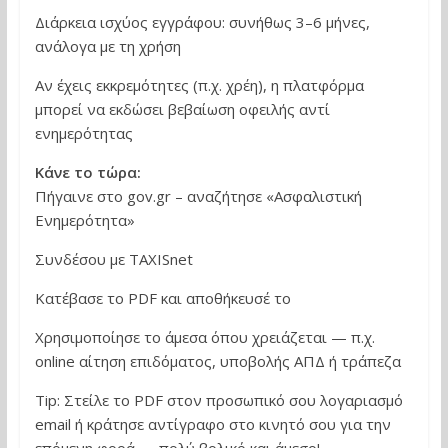
Διάρκεια ισχύος εγγράφου: συνήθως 3–6 μήνες,
ανάλογα με τη χρήση
Αν έχεις εκκρεμότητες (π.χ. χρέη), η πλατφόρμα
μπορεί να εκδώσει βεβαίωση οφειλής αντί
ενημερότητας
Κάνε το τώρα:
Πήγαινε στο gov.gr – αναζήτησε «Ασφαλιστική
Ενημερότητα»
Συνδέσου με TAXISnet
Κατέβασε το PDF και αποθήκευσέ το
Χρησιμοποίησε το άμεσα όπου χρειάζεται — π.χ.
online αίτηση επιδόματος, υποβολής ΑΠΔ ή τράπεζα
Tip: Στείλε το PDF στον προσωπικό σου λογαριασμό
email ή κράτησε αντίγραφο στο κινητό σου για την
επόμενη φορά — πολύ βολικό και άμεσο!