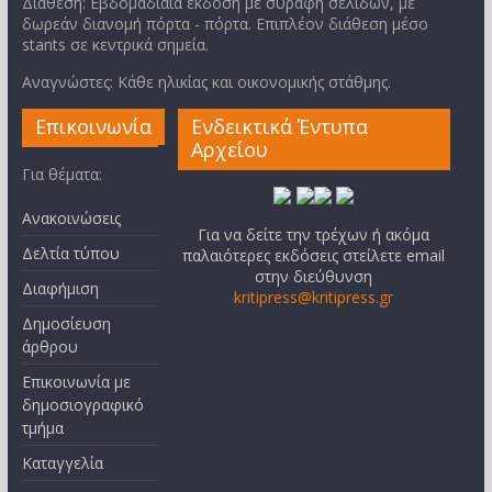
Διάθεση: Εβδομαδιαία έκδοση με συραφή σελίδων, με
δωρεάν διανομή πόρτα - πόρτα. Επιπλέον διάθεση μέσο
stants σε κεντρικά σημεία.
Αναγνώστες: Κάθε ηλικίας και οικονομικής στάθμης.
Επικοινωνία
Ενδεικτικά Έντυπα
Αρχείου
Για θέματα:
Ανακοινώσεις
Για να δείτε την τρέχων ή ακόμα
Δελτία τύπου
παλαιότερες εκδόσεις στείλετε email
στην διεύθυνση
Διαφήμιση
kritipress@kritipress.gr
Δημοσίευση
άρθρου
Επικοινωνία με
δημοσιογραφικό
τμήμα
Καταγγελία