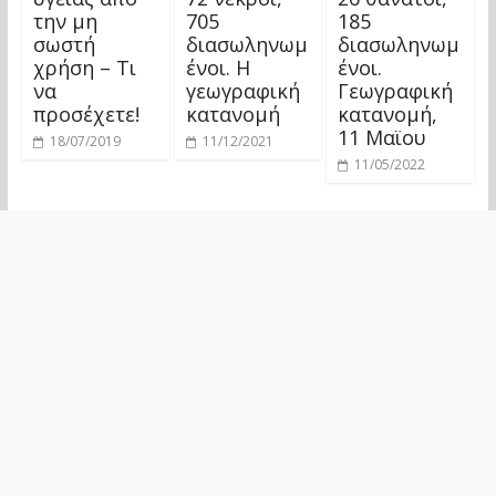
την μη
705
185
σωστή
διασωληνωμ
διασωληνωμ
χρήση – Τι
ένοι. Η
ένοι.
να
γεωγραφική
Γεωγραφική
προσέχετε!
κατανομή
κατανομή,
11 Μαϊου
18/07/2019
11/12/2021
11/05/2022