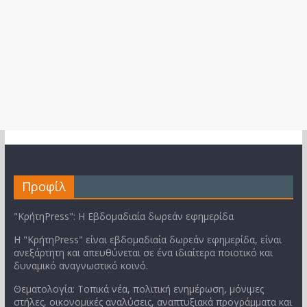
Προφίλ
"ΚρήτηPress": Η Εβδομαδιαία δωρεάν εφημερίδα
Η "ΚρήτηPress" είναι εβδομαδιαία δωρεάν εφημερίδα, είναι
ανεξάρτητη και απευθύνεται σε ένα ιδιαίτερα ποιοτικό και
δυναμικό αναγνωστικό κοινό.
Θεματολογία: Τοπικά νέα, πολιτική ενημέρωση, μόνιμες
στήλες, οικονομικές αναλύσεις, αναπτυξιακά προγράμματα και