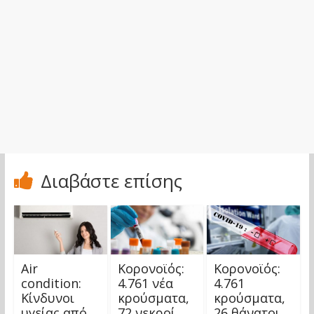
Διαβάστε επίσης
Air
Κορονοϊός:
Κορονοϊός:
condition:
4.761 νέα
4.761
Κίνδυνοι
κρούσματα,
κρούσματα,
υγείας από
72 νεκροί,
26 θάνατοι,