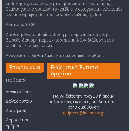
επιδοτήσεις, συνέντευξη: το πρόσωπο της εβδομάδας,
θέματα για την γυναίκα, το παιδί, την οικογένεια, πολιτισμός,
κινηματογράφος, θέατρο, μουσική, ταξίδια, ζώδια.
Αντίτυπα: 30.000
Διάθεση: Εβδομαδιαία έκδοση με συραφή σελίδων, με
δωρεάν διανομή πόρτα - πόρτα. Επιπλέον διάθεση μέσο
stants σε κεντρικά σημεία.
Αναγνώστες: Κάθε ηλικίας και οικονομικής στάθμης.
Επικοινωνία
Ενδεικτικά Έντυπα
Αρχείου
Για θέματα:
Ανακοινώσεις
Για να δείτε την τρέχων ή ακόμα
Δελτία τύπου
παλαιότερες εκδόσεις στείλετε email
στην διεύθυνση
Διαφήμιση
kritipress@kritipress.gr
Δημοσίευση
άρθρου