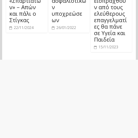
«Σπαρτιατώ
ασφαλιστικώ
εισπραχθού
ν» – Απών
ν
ν από τους
και πάλι ο
υποχρεώσε
ελεύθερους
Στίγκας
ων
επαγγελματί
ες θα πάνε
22/11/2024
26/01/2022
σε Υγεία και
Παιδεία
15/11/2023