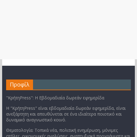
Προφίλ
"ΚρήτηPress": Η Εβδομαδιαία δωρεάν εφημερίδα
Η "ΚρήτηPress" είναι εβδομαδιαία δωρεάν εφημερίδα, είναι
ανεξάρτητη και απευθύνεται σε ένα ιδιαίτερα ποιοτικό και
δυναμικό αναγνωστικό κοινό.
Θεματολογία: Τοπικά νέα, πολιτική ενημέρωση, μόνιμες
στήλες, οικονομικές αναλύσεις, αναπτυξιακά προγράμματα και