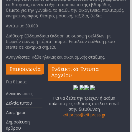
επιδοτήσεις, συνέντευξη: το πρόσωπο της εβδομάδας,
θέματα για την γυναίκα, το παιδί, την οικογένεια, πολιτισμός,
κινηματογράφος, θέατρο, μουσική, ταξίδια, ζώδια.
Αντίτυπα: 30.000
Διάθεση: Εβδομαδιαία έκδοση με συραφή σελίδων, με
δωρεάν διανομή πόρτα - πόρτα. Επιπλέον διάθεση μέσο
stants σε κεντρικά σημεία.
Αναγνώστες: Κάθε ηλικίας και οικονομικής στάθμης.
Επικοινωνία
Ενδεικτικά Έντυπα
Αρχείου
Για θέματα:
Ανακοινώσεις
Για να δείτε την τρέχων ή ακόμα
Δελτία τύπου
παλαιότερες εκδόσεις στείλετε email
στην διεύθυνση
Διαφήμιση
kritipress@kritipress.gr
Δημοσίευση
άρθρου