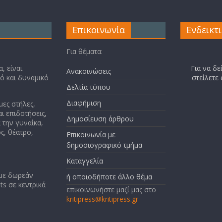
Επικοινωνία
Ενδεικτ
Για θέματα:
, είναι
Για να δε
Ανακοινώσεις
κό και δυναμικό
στείλετε
Δελτία τύπου
Διαφήμιση
μες στήλες,
ι επιδοτήσεις,
Δημοσίευση άρθρου
 την γυναίκα,
ς, θέατρο,
Επικοινωνία με
δημοσιογραφικό τμήμα
Καταγγελία
 με δωρεάν
ή οποιοδήποτε άλλο θέμα
ts σε κεντρικά
επικοινωνήστε μαζί μας στο
kritipress@kritipress.gr