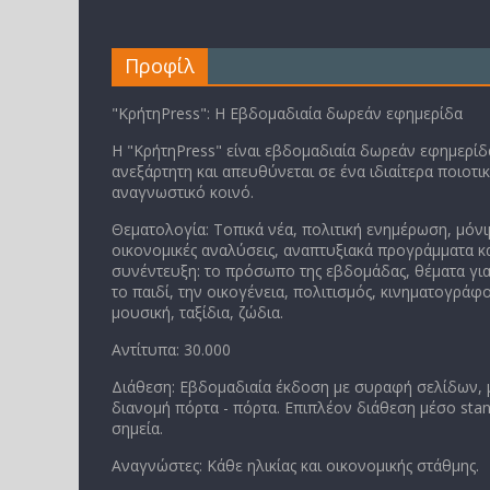
Προφίλ
"ΚρήτηPress": Η Εβδομαδιαία δωρεάν εφημερίδα
Η "ΚρήτηPress" είναι εβδομαδιαία δωρεάν εφημερίδα
ανεξάρτητη και απευθύνεται σε ένα ιδιαίτερα ποιοτι
αναγνωστικό κοινό.
Θεματολογία: Τοπικά νέα, πολιτική ενημέρωση, μόνι
οικονομικές αναλύσεις, αναπτυξιακά προγράμματα κα
συνέντευξη: το πρόσωπο της εβδομάδας, θέματα για
το παιδί, την οικογένεια, πολιτισμός, κινηματογράφο
μουσική, ταξίδια, ζώδια.
Αντίτυπα: 30.000
Διάθεση: Εβδομαδιαία έκδοση με συραφή σελίδων,
διανομή πόρτα - πόρτα. Επιπλέον διάθεση μέσο stan
σημεία.
Αναγνώστες: Κάθε ηλικίας και οικονομικής στάθμης.