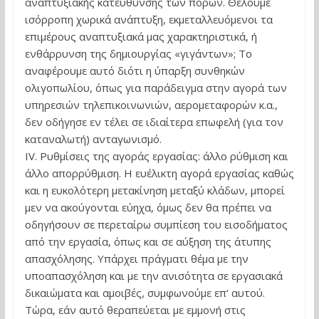
αναπτυξιακής κατεύθυνσης των πόρων. Θέλουμε
ισόρροπη χωρικά ανάπτυξη, εκμεταλλευόμενοι τα
επιμέρους αναπτυξιακά μας χαρακτηριστικά, ή
ενθάρρυνση της δημιουργίας «γιγάντων»; Το
αναφέρουμε αυτό διότι η ύπαρξη συνθηκών
ολιγοπωλίου, όπως για παράδειγμα στην αγορά των
υπηρεσιών τηλεπικοινωνιών, αερομεταφορών κ.α.,
δεν οδήγησε εν τέλει σε ιδιαίτερα επωφελή (για τον
καταναλωτή) ανταγωνισμό.
ΙV. Ρυθμίσεις της αγοράς εργασίας: άλλο ρύθμιση και
άλλο απορρύθμιση. Η ευέλικτη αγορά εργασίας καθώς
και η ευκολότερη μετακίνηση μεταξύ κλάδων, μπορεί
μεν να ακούγονται εύηχα, όμως δεν θα πρέπει να
οδηγήσουν σε περεταίρω συμπίεση του εισοδήματος
από την εργασία, όπως και σε αύξηση της άτυπης
απασχόλησης. Υπάρχει πράγματι θέμα με την
υποαπασχόληση και με την ανισότητα σε εργασιακά
δικαιώματα και αμοιβές, συμφωνούμε επ‘ αυτού.
Τώρα, εάν αυτό θεραπεύεται με εμμονή στις