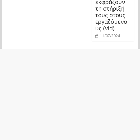
εκφράζουν
τη στήριξή
τους στους
εργαζόμενο
υς (vid)
11/07/2024