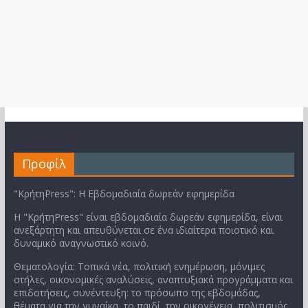
Προφίλ
"ΚρήτηPress": Η Εβδομαδιαία δωρεάν εφημερίδα
Η "ΚρήτηPress" είναι εβδομαδιαία δωρεάν εφημερίδα, είναι
ανεξάρτητη και απευθύνεται σε ένα ιδιαίτερα ποιοτικό και
δυναμικό αναγνωστικό κοινό.
Θεματολογία: Τοπικά νέα, πολιτική ενημέρωση, μόνιμες
στήλες, οικονομικές αναλύσεις, αναπτυξιακά προγράμματα και
επιδοτήσεις, συνέντευξη: το πρόσωπο της εβδομάδας,
θέματα για την γυναίκα, το παιδί, την οικογένεια, πολιτισμός,