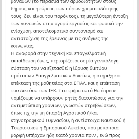
μονάδων (το πέρασμα των αρμοδιοτήτων στους
δήμους και η εύρεση των πόρων χρηματοδότησης
τους, δεν είναι του παρόντος), τη μεγαλύτερη ένταξη
των γυναικών στην αγορά εργασίας και φυσικά την
ενίσχυση, αποτελεσματικό συντονισμό και
αντιστοίχιση της έρευνας με τις ανάγκες της
κοινωνίας.
Η αναφορά στην τεχνική και επαγγελματική
εκπαίδευση όμως, περιορίζεται σε μία γενικόλογη
σύσταση του να εξετασθεί η ίδρυση δικτύου
πρότυπων Επαγγελματικών Λυκείων, η στήριξη και
επέκταση της μαθητείας στα ΕΠΑΛ, και η επέκταση
του δικτύου των ΙΕΚ. Στο τμήμα αυτό θα έπρεπε
νομίζουμε να υπάρχουν ρητές διατυπώσεις για την
αντιμετώπιση χρόνιων, γνωστών στρεβλώσεων,
όπως πχ την μη ύπαρξη Αγροτικού ή/και
κτηνοτροφικού Γυμνασίου, ή αντίστοιχα Ναυτικού ή
Τουριστικού ή Εμπορικού Λυκείου, που με κάποια
μορφή υπήρχαν ήδη εκατό χρόνια πριν , ενώ προς