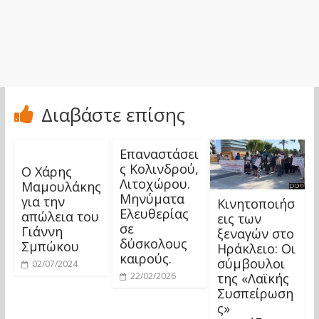
Διαβάστε επίσης
Επαναστάσει
ς Κολινδρού,
Ο Χάρης
Λιτοχώρου.
Μαμουλάκης
Μηνύματα
για την
Κινητοποιήσ
Ελευθερίας
απώλεια του
εις των
σε
Γιάννη
ξεναγών στο
δύσκολους
Σμπώκου
Ηράκλειο: Οι
καιρούς.
σύμβουλοι
02/07/2024
της «Λαϊκής
22/02/2026
Συσπείρωση
ς»