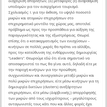
διαχείριση αποβλήτων, (δ) μεταφορές (ε) αναβάθμιση
υποδομών για τον εισερχόμενο τουρισμό.
Σχολιασμός: Ι. για την έκθεση, το υψηλό ποσοστό
μικρών και ατομικών επιχειρήσεων στο
επιχειρηματικό μοντέλο της χώρας μας, αποτελεί
πρόβλημα ως προς την προσπάθεια για αύξηση της
παραγωγικότητας και της εξωστρέφειας. Θεωρεί
επίσης ότι ο κατακερματισμός των ενισχύσεων –
κινήτρων σε πολλές μικρές θα πρέπει να αλλάξει,
προς την κατεύθυνση της ενθάρρυνσης δημιουργίας
“Leaders”. Θεωρούμε εδώ ότι είναι σημαντικό να
αποσαφηνιστεί το πως θα γίνει αυτό, δηλαδή είτε με
την παροχή κινήτρων για την προώθηση
συγχωνεύσεων και συνεργασιών μεταξύ μικρών και
πολύ μικρών επιχειρήσεων, είτε μέσω κινήτρων για τη
δημιουργία δικτύων (clusters) ανεξάρτητων
επιχειρήσεων, είτε μέσω (Δαρβινικής;) απορρόφησής
των μικρών από τους ισχυρότερους – μεγαλύτερους
ανταγωνιστές τους κάτι που και άλλες φορές έχει