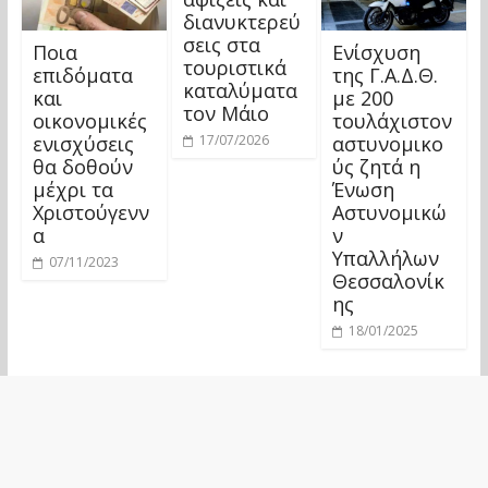
διανυκτερεύ
σεις στα
Ποια
Ενίσχυση
τουριστικά
επιδόματα
της Γ.Α.Δ.Θ.
καταλύματα
και
με 200
τον Μάιο
οικονομικές
τουλάχιστον
ενισχύσεις
αστυνομικο
17/07/2026
θα δοθούν
ύς ζητά η
μέχρι τα
Ένωση
Χριστούγενν
Αστυνομικώ
α
ν
Υπαλλήλων
07/11/2023
Θεσσαλονίκ
ης
18/01/2025