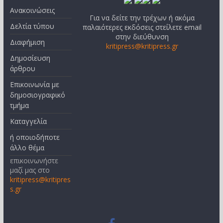
Ανακοινώσεις
Για να δείτε την τρέχων ή ακόμα
Δελτία τύπου
παλαιότερες εκδόσεις στείλετε email
στην διεύθυνση
Διαφήμιση
kritipress@kritipress.gr
Δημοσίευση
άρθρου
Επικοινωνία με
δημοσιογραφικό
τμήμα
Καταγγελία
ή οποιοδήποτε
άλλο θέμα
επικοινωνήστε
μαζί μας στο
kritipress@kritipres
s.gr