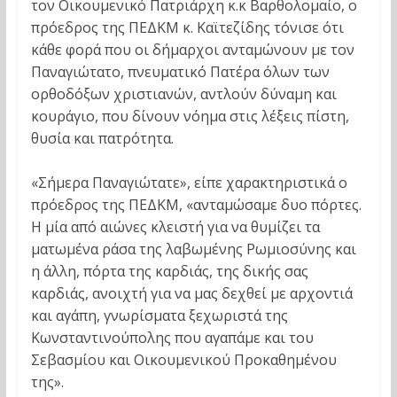
τον Οικουμενικό Πατριάρχη κ.κ Βαρθολομαίο, ο
πρόεδρος της ΠΕΔΚΜ κ. Καϊτεζίδης τόνισε ότι
κάθε φορά που οι δήμαρχοι ανταμώνουν με τον
Παναγιώτατο, πνευματικό Πατέρα όλων των
ορθοδόξων χριστιανών, αντλούν δύναμη και
κουράγιο, που δίνουν νόημα στις λέξεις πίστη,
θυσία και πατρότητα.
«Σήμερα Παναγιώτατε», είπε χαρακτηριστικά ο
πρόεδρος της ΠΕΔΚΜ, «ανταμώσαμε δυο πόρτες.
Η μία από αιώνες κλειστή για να θυμίζει τα
ματωμένα ράσα της λαβωμένης Ρωμιοσύνης και
η άλλη, πόρτα της καρδιάς, της δικής σας
καρδιάς, ανοιχτή για να μας δεχθεί με αρχοντιά
και αγάπη, γνωρίσματα ξεχωριστά της
Κωνσταντινούπολης που αγαπάμε και του
Σεβασμίου και Οικουμενικού Προκαθημένου
της».