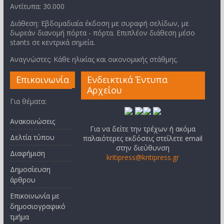
Αντίτυπα: 30.000
Διάθεση: Εβδομαδιαία έκδοση με συραφή σελίδων, με
δωρεάν διανομή πόρτα - πόρτα. Επιπλέον διάθεση μέσο
stants σε κεντρικά σημεία.
Αναγνώστες: Κάθε ηλικίας και οικονομικής στάθμης.
Επικοινωνία
Ενδεικτικά Έντυπα
Αρχείου
Για θέματα:
Ανακοινώσεις
Για να δείτε την τρέχων ή ακόμα
Δελτία τύπου
παλαιότερες εκδόσεις στείλετε email
στην διεύθυνση
Διαφήμιση
kritipress@kritipress.gr
Δημοσίευση
άρθρου
Επικοινωνία με
δημοσιογραφικό
τμήμα