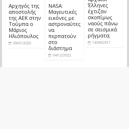
Έλληνες
Αρχηγός της
NASA:
έχτιζαν
αποστολής
Μαγευτικές
σκοπίμως
της ΑΕΚ στην
εικόνες με
ναούς πάνω
Τούμπα ο
αστροναύτες
σε σεισμικά
Μάριος
να
ρήγματα;
Ηλιόπουλος
περπατούν
στο
14/09/2017
09/01/2025
διάστημα
04/12/2022