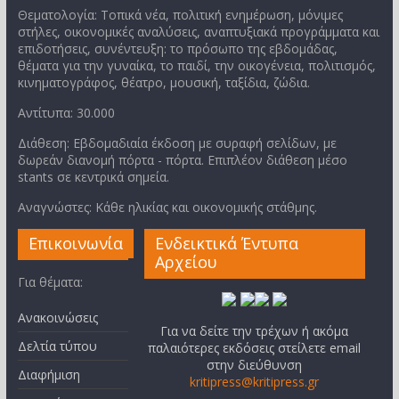
Θεματολογία: Τοπικά νέα, πολιτική ενημέρωση, μόνιμες
στήλες, οικονομικές αναλύσεις, αναπτυξιακά προγράμματα και
επιδοτήσεις, συνέντευξη: το πρόσωπο της εβδομάδας,
θέματα για την γυναίκα, το παιδί, την οικογένεια, πολιτισμός,
κινηματογράφος, θέατρο, μουσική, ταξίδια, ζώδια.
Αντίτυπα: 30.000
Διάθεση: Εβδομαδιαία έκδοση με συραφή σελίδων, με
δωρεάν διανομή πόρτα - πόρτα. Επιπλέον διάθεση μέσο
stants σε κεντρικά σημεία.
Αναγνώστες: Κάθε ηλικίας και οικονομικής στάθμης.
Επικοινωνία
Ενδεικτικά Έντυπα
Αρχείου
Για θέματα:
Ανακοινώσεις
Για να δείτε την τρέχων ή ακόμα
Δελτία τύπου
παλαιότερες εκδόσεις στείλετε email
στην διεύθυνση
Διαφήμιση
kritipress@kritipress.gr