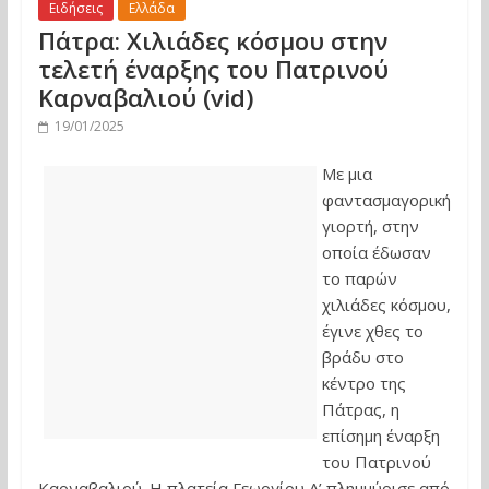
Ειδήσεις
Ελλάδα
Πάτρα: Χιλιάδες κόσμου στην
τελετή έναρξης του Πατρινού
Καρναβαλιού (vid)
19/01/2025
Με μια
φαντασμαγορική
γιορτή, στην
οποία έδωσαν
το παρών
χιλιάδες κόσμου,
έγινε χθες το
βράδυ στο
κέντρο της
Πάτρας, η
επίσημη έναρξη
του Πατρινού
Καρναβαλιού. Η πλατεία Γεωργίου A’ πλημμύρισε από