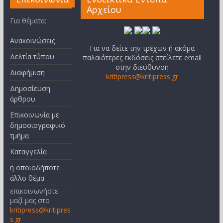
Αρχείου
Για θέματα:
Ανακοινώσεις
Για να δείτε την τρέχων ή ακόμα
Δελτία τύπου
παλαιότερες εκδόσεις στείλετε email
στην διεύθυνση
Διαφήμιση
kritipress@kritipress.gr
Δημοσίευση
άρθρου
Επικοινωνία με
δημοσιογραφικό
τμήμα
Καταγγελία
ή οποιοδήποτε
άλλο θέμα
επικοινωνήστε
μαζί μας στο
kritipress@kritipres
s.gr