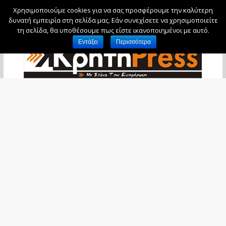
Χρησιμοποιούμε cookies για να σας προσφέρουμε την καλύτερη
Πέμπτη, 6 Αυγούστου, 2026
δυνατή εμπειρία στη σελίδα μας. Εάν συνεχίσετε να χρησιμοποιείτε
τη σελίδα, θα υποθέσουμε πως είστε ικανοποιημένοι με αυτό.
Εντάξει
Περισσότερα