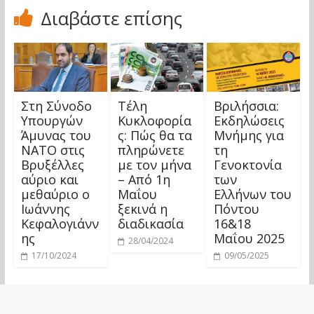
Διαβάστε επίσης
Στη Σύνοδο
Τέλη
Βριλήσσια:
Υπουργών
Κυκλοφορία
Εκδηλώσεις
Άμυνας του
ς: Πώς θα τα
Μνήμης για
ΝΑΤΟ στις
πληρώνετε
τη
Βρυξέλλες
με τον μήνα
Γενοκτονία
αύριο και
– Από 1η
των
μεθαύριο ο
Μαΐου
Ελλήνων του
Ιωάννης
ξεκινά η
Πόντου
Κεφαλογιάνν
διαδικασία
16&18
ης
Μαΐου 2025
28/04/2024
17/10/2024
09/05/2025