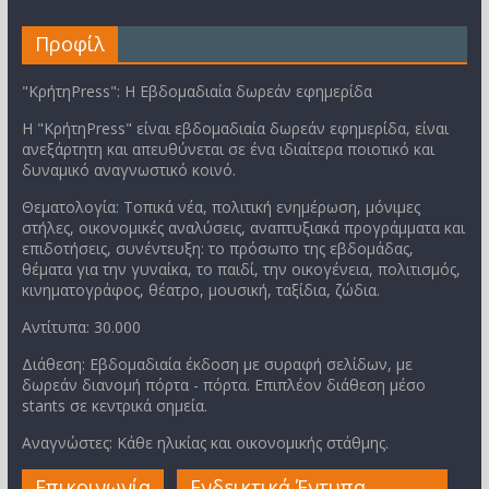
Προφίλ
"ΚρήτηPress": Η Εβδομαδιαία δωρεάν εφημερίδα
Η "ΚρήτηPress" είναι εβδομαδιαία δωρεάν εφημερίδα, είναι
ανεξάρτητη και απευθύνεται σε ένα ιδιαίτερα ποιοτικό και
δυναμικό αναγνωστικό κοινό.
Θεματολογία: Τοπικά νέα, πολιτική ενημέρωση, μόνιμες
στήλες, οικονομικές αναλύσεις, αναπτυξιακά προγράμματα και
επιδοτήσεις, συνέντευξη: το πρόσωπο της εβδομάδας,
θέματα για την γυναίκα, το παιδί, την οικογένεια, πολιτισμός,
κινηματογράφος, θέατρο, μουσική, ταξίδια, ζώδια.
Αντίτυπα: 30.000
Διάθεση: Εβδομαδιαία έκδοση με συραφή σελίδων, με
δωρεάν διανομή πόρτα - πόρτα. Επιπλέον διάθεση μέσο
stants σε κεντρικά σημεία.
Αναγνώστες: Κάθε ηλικίας και οικονομικής στάθμης.
Επικοινωνία
Ενδεικτικά Έντυπα