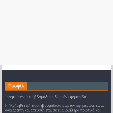
Προφίλ
"ΚρήτηPress": Η Εβδομαδιαία δωρεάν εφημερίδα
Η "ΚρήτηPress" είναι εβδομαδιαία δωρεάν εφημερίδα, είναι
ανεξάρτητη και απευθύνεται σε ένα ιδιαίτερα ποιοτικό και