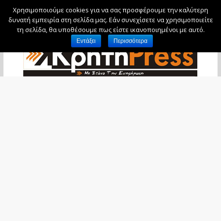
Χρησιμοποιούμε cookies για να σας προσφέρουμε την καλύτερη
Πέμπτη, 6 Αυγούστου, 2026
δυνατή εμπειρία στη σελίδα μας. Εάν συνεχίσετε να χρησιμοποιείτε
τη σελίδα, θα υποθέσουμε πως είστε ικανοποιημένοι με αυτό.
Εντάξει
Περισσότερα