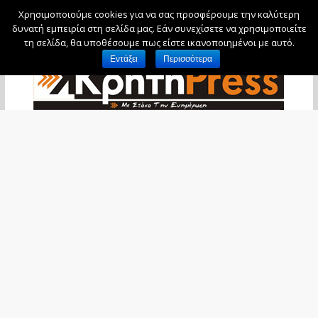
Χρησιμοποιούμε cookies για να σας προσφέρουμε την καλύτερη
Πέμπτη, 6 Αυγούστου, 2026
δυνατή εμπειρία στη σελίδα μας. Εάν συνεχίσετε να χρησιμοποιείτε
τη σελίδα, θα υποθέσουμε πως είστε ικανοποιημένοι με αυτό.
Εντάξει
Περισσότερα