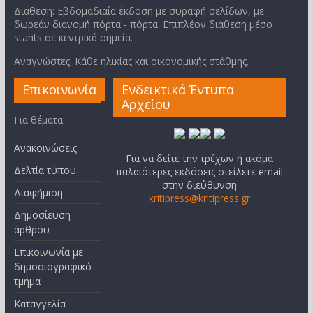
Διάθεση: Εβδομαδιαία έκδοση με συραφή σελίδων, με
δωρεάν διανομή πόρτα - πόρτα. Επιπλέον διάθεση μέσο
stants σε κεντρικά σημεία.
Αναγνώστες: Κάθε ηλικίας και οικονομικής στάθμης.
Επικοινωνία
Ενδεικτικά Έντυπα
Αρχείου
Για θέματα:
Ανακοινώσεις
Για να δείτε την τρέχων ή ακόμα
Δελτία τύπου
παλαιότερες εκδόσεις στείλετε email
στην διεύθυνση
Διαφήμιση
kritipress@kritipress.gr
Δημοσίευση
άρθρου
Επικοινωνία με
δημοσιογραφικό
τμήμα
Καταγγελία