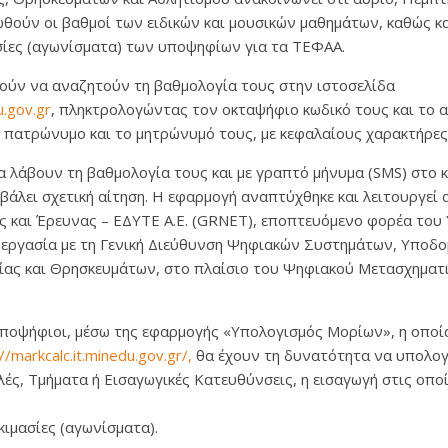
νωθούν οι βαθμοί των ειδικών και μουσικών μαθημάτων, καθώς κα
σίες (αγωνίσματα) των υποψηφίων για τα ΤΕΦΑΑ.
ούν να αναζητούν τη βαθμολογία τους στην ιστοσελίδα
u.gov.gr
, πληκτρολογώντας τον οκταψήφιο κωδικό τους και το 
 πατρώνυμο και το μητρώνυμό τους, με κεφαλαίους χαρακτήρες
α λάβουν τη βαθμολογία τους και με γραπτό μήνυμα (SMS) στο 
άλει σχετική αίτηση. Η εφαρμογή αναπτύχθηκε και λειτουργεί 
 και Έρευνας – ΕΔΥΤΕ Α.Ε. (GRNET), εποπτευόμενο φορέα του
νεργασία με τη Γενική Διεύθυνση Ψηφιακών Συστημάτων, Υποδο
ίας και Θρησκευμάτων, στο πλαίσιο του Ψηφιακού Μετασχηματ
υποψήφιοι, μέσω της εφαρμογής «Υπολογισμός Μορίων», η οποί
//markcalc.it.minedu.gov.gr/,
θα έχουν τη δυνατότητα να υπολογ
ολές, Τμήματα ή Εισαγωγικές Κατευθύνσεις, η εισαγωγή στις οπο
κιμασίες (αγωνίσματα).