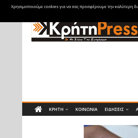
Χρησιμοποιούμε cookies για να σας προσφέρουμε την καλύτερη δυν
Σάββατο, 8 Αυγούστου, 2026
ΚΡΉΤΗ
ΚΟΙΝΩΝΊΑ
ΕΙΔΉΣΕΙΣ