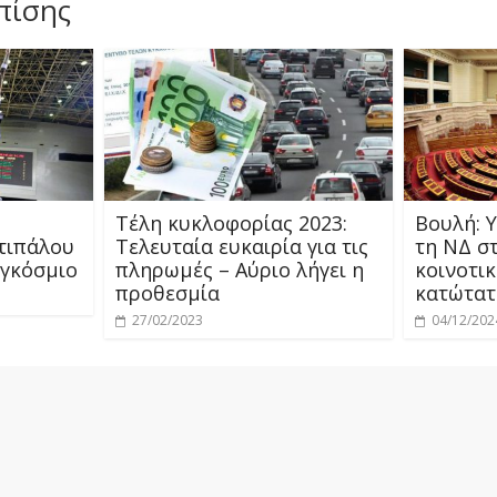
πίσης
Τέλη κυκλοφορίας 2023:
Βουλή: 
τιπάλου
Τελευταία ευκαιρία για τις
τη ΝΔ σ
αγκόσμιο
πληρωμές – Αύριο λήγει η
κοινοτικ
προθεσμία
κατώτατ
27/02/2023
04/12/202