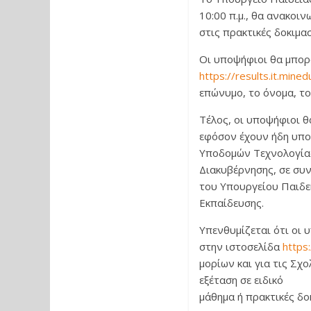
10:00 π.μ., θα ανακοι
στις πρακτικές δοκιμα
Οι υποψήφιοι θα μπορ
https://results.it.mined
επώνυμο, το όνομα, το
Τέλος, οι υποψήφιοι θ
εφόσον έχουν ήδη υποβ
Υποδομών Τεχνολογίας
Διακυβέρνησης, σε συ
του Υπουργείου Παιδε
Εκπαίδευσης.
Υπενθυμίζεται ότι οι 
στην ιστοσελίδα
https:
μορίων και για τις Σχ
εξέταση σε ειδικό
μάθημα ή πρακτικές δο