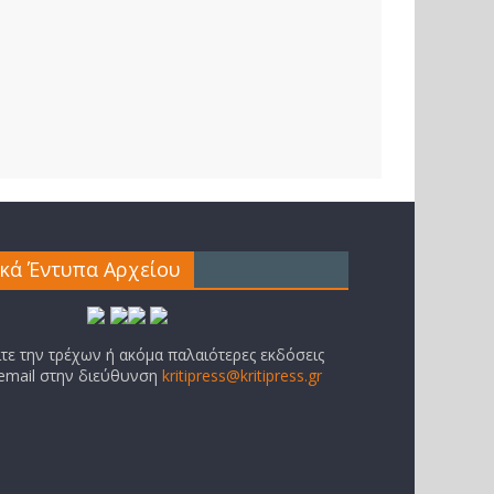
ικά Έντυπα Αρχείου
ίτε την τρέχων ή ακόμα παλαιότερες εκδόσεις
 email στην διεύθυνση
kritipress@kritipress.gr