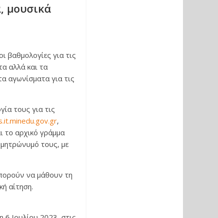
ά, μουσικά
ι βαθμολογίες για τις
τα αλλά και τα
α αγωνίσματα για τις
ία τους για τις
s.it.minedu.gov.gr
,
ι το αρχικό γράμμα
 μητρώνυμό τους, με
μπορούν να μάθουν τη
κή αίτηση.
 6 Ιουλίου 2023, στις