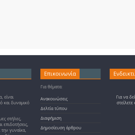
Επικοινωνία
Ενδεικτ
Για θέματα:
, είναι
Για να δε
Ανακοινώσεις
κό και δυναμικό
στείλετε
Δελτία τύπου
Διαφήμιση
μες στήλες,
ι επιδοτήσεις,
Δημοσίευση άρθρου
 την γυναίκα,