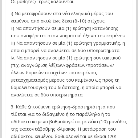
Οι μαθητές/-τριες καλούνται:
i) Να μεταφράσουν στα νέα ελληνικά μέρος του
κειμένου από οκτώ έως δέκα (8-10) στίχους.
ii) Να απαντήσουν σε μια (1) ερώτηση κατανόησης
που αναφέρεται στον νοηματικό άξονα του κειμένου.
iii) Να απαντήσουν σε μία (1) ερώτηση γραμματικής, η
οποία μπορεί να αναλύεται σε δύο υποερωτήματα.
iv. Να απαντήσουν σε μία (1) ερώτηση συντακτικού
(π.χ. αναγνώριση λέξεων/φράσεων/προτάσεων/
άλλων δομικών στοιχείων του κειμένου,
μετασχηματισμός μέρους του κειμένου ως προς τη
δομολειτουργική του διάσταση), η οποία μπορεί να
αναλύεται σε δύο υποερωτήματα.
3. Κάθε ζητούμενη ερώτηση-δραστηριότητα που
τίθεται για το διδαγμένο ή το παράλληλο ή το
αδίδακτο κείμενο βαθμολογείται με δέκα (10) μονάδες
της εκατοντάβαθμης κλίμακας. Η μετάφραση του
αδίδακτου κειμένου βαθμολογείται με είκοσι (20)