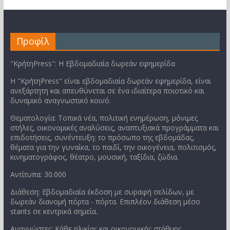
Προφίλ
"ΚρήτηPress": Η Εβδομαδιαία δωρεάν εφημερίδα
Η "ΚρήτηPress" είναι εβδομαδιαία δωρεάν εφημερίδα, είναι
ανεξάρτητη και απευθύνεται σε ένα ιδιαίτερα ποιοτικό και
δυναμικό αναγνωστικό κοινό.
Θεματολογία: Τοπικά νέα, πολιτική ενημέρωση, μόνιμες
στήλες, οικονομικές αναλύσεις, αναπτυξιακά προγράμματα και
επιδοτήσεις, συνέντευξη: το πρόσωπο της εβδομάδας,
θέματα για την γυναίκα, το παιδί, την οικογένεια, πολιτισμός,
κινηματογράφος, θέατρο, μουσική, ταξίδια, ζώδια.
Αντίτυπα: 30.000
Διάθεση: Εβδομαδιαία έκδοση με συραφή σελίδων, με
δωρεάν διανομή πόρτα - πόρτα. Επιπλέον διάθεση μέσο
stants σε κεντρικά σημεία.
Αναγνώστες: Κάθε ηλικίας και οικονομικής στάθμης.