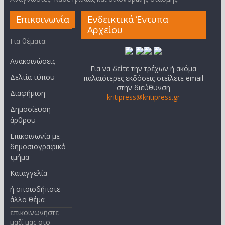
Επικοινωνία
Ενδεικτικά Έντυπα
Αρχείου
Για θέματα:
Ανακοινώσεις
Για να δείτε την τρέχων ή ακόμα
Δελτία τύπου
παλαιότερες εκδόσεις στείλετε email
στην διεύθυνση
Διαφήμιση
kritipress@kritipress.gr
Δημοσίευση
άρθρου
Επικοινωνία με
δημοσιογραφικό
τμήμα
Καταγγελία
ή οποιοδήποτε
άλλο θέμα
επικοινωνήστε
μαζί μας στο