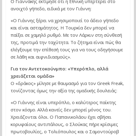
Ο Γιαννάκης εκτίμησε ότι η Εθνική υπερτερεί στο
ανοιχτό γήπεδο, ειδικά με τον Γιάννη:
«Ο Γιάννης ξέρει να χρησιμοποιεί το άδειο γήπεδο
και είναι ασταμάτητος. Η Τουρκία δεν μπορεί να
παίξει σε χαμηλό ρυθμό. Με τον Λάρκιν στη σύνθεσή
της, προτιμά την ταχύτητα. Το ζήτημα είναι πώς θα
ελέγξουμε την επίθεσή τους για να τους οδηγήσουμε
σε λάθη και αιφνιδιασμούς».
Για τον Αντετοκούνμπο: «Υπερόπλο, αλλά
χρειάζεται ομάδα»
Ο «δράκος» μίλησε με θαυμασμό για τον Greek Freak,
τονίζοντας όμως την αξία της ομαδικής δουλειάς:
«Ο Γιάννης είναι υπερόπλο, ο καλύτερος παίκτης
στον κόσμο. Αλλά κανείς δεν μπορεί μόνος του.
Χρειάζονται όλοι. Ο Παπανικολάου έχει σβήσει
κορυφαίους αντιπάλους, ο Σλούκας πήρε κρίσιμες
πρωτοβουλίες, ο Τολιόπουλος και ο Σαμοντούροβ