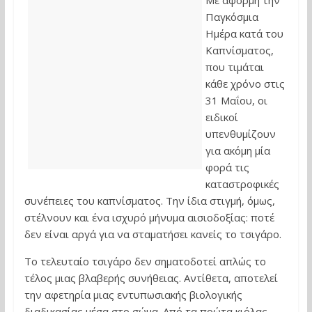
Με αφορμή την
Παγκόσμια
Ημέρα κατά του
Καπνίσματος,
που τιμάται
κάθε χρόνο στις
31 Μαΐου, οι
ειδικοί
υπενθυμίζουν
για ακόμη μία
φορά τις
καταστροφικές
συνέπειες του καπνίσματος. Την ίδια στιγμή, όμως,
στέλνουν και ένα ισχυρό μήνυμα αισιοδοξίας: ποτέ
δεν είναι αργά για να σταματήσει κανείς το τσιγάρο.
Το τελευταίο τσιγάρο δεν σηματοδοτεί απλώς το
τέλος μιας βλαβερής συνήθειας. Αντίθετα, αποτελεί
την αφετηρία μιας εντυπωσιακής βιολογικής
διαδικασίας μέσα στο σώμα. Από τα πρώτα κιόλας