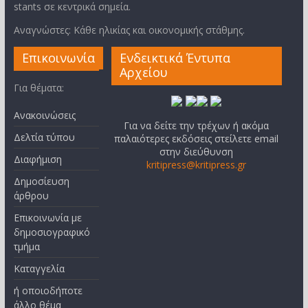
stants σε κεντρικά σημεία.
Αναγνώστες: Κάθε ηλικίας και οικονομικής στάθμης.
Επικοινωνία
Ενδεικτικά Έντυπα
Αρχείου
Για θέματα:
Ανακοινώσεις
Για να δείτε την τρέχων ή ακόμα
Δελτία τύπου
παλαιότερες εκδόσεις στείλετε email
στην διεύθυνση
Διαφήμιση
kritipress@kritipress.gr
Δημοσίευση
άρθρου
Επικοινωνία με
δημοσιογραφικό
τμήμα
Καταγγελία
ή οποιοδήποτε
άλλο θέμα