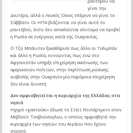
ραντεβού να
γίνει την
Δευτέρα, αλλά ο Λευκός Οίκος επέμενε να γίνει το
Σάββατο. Οι ΗΠΑ βιάζονται να γίνει αυτό το
ραντεβού, διότι δεν αποκλείεται σύντομα να προβεί
η Ρωσία σε ενέργειες κατά της Ουκρανίας.
Ο Τζο Μπάιντεν ξεκαθάρισε πως άλλο οι Ταλιμπάν
και άλλο η Ρωσία, εννοώντας πως ενώ στο
Αφγανιστάν υπήρξε επιχείρηση εκκένωσης των
αμερικανών πολιτών, στην περίπτωση ρώσικης
εισβολής στην Ουκρανία μία παρόμοια επιχείρηση
δεν είναι δυνατή.
Δεν αμφισβητείται η κυριαρχία της Ελλάδας στα
νησιά
Ηχηρό «χαστούκι» έδωσε το Στέιτ Ντιπάρτμεντ στον
Μεβλούτ Τσαβούσογλου, ο οποίος αμφισβητεί την
κυριαρχία των νησιών του Αιγαίου που έχουν
στρατό.