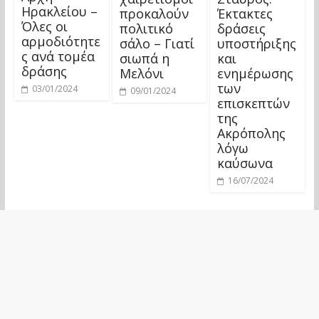
Ηρακλείου –
προκαλούν
Έκτακτες
Όλες οι
πολιτικό
δράσεις
αρμοδιότητε
σάλο – Γιατί
υποστήριξης
ς ανά τομέα
σιωπά η
και
δράσης
Μελόνι
ενημέρωσης
των
03/01/2024
09/01/2024
επισκεπτών
της
Ακρόπολης
λόγω
καύσωνα
16/07/2024