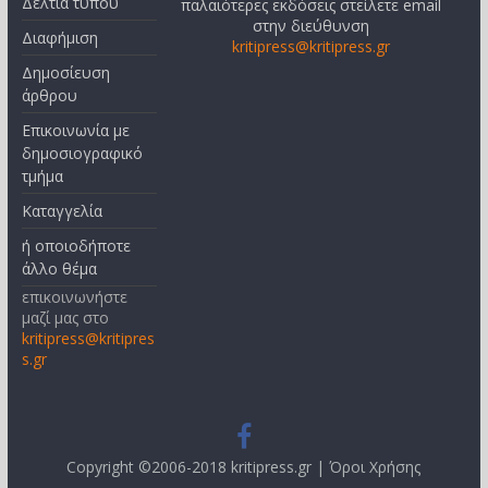
Δελτία τύπου
παλαιότερες εκδόσεις στείλετε email
στην διεύθυνση
Διαφήμιση
kritipress@kritipress.gr
Δημοσίευση
άρθρου
Επικοινωνία με
δημοσιογραφικό
τμήμα
Καταγγελία
ή οποιοδήποτε
άλλο θέμα
επικοινωνήστε
μαζί μας στο
kritipress@kritipres
s.gr
Copyright ©2006-2018 kritipress.gr |
Όροι Χρήσης