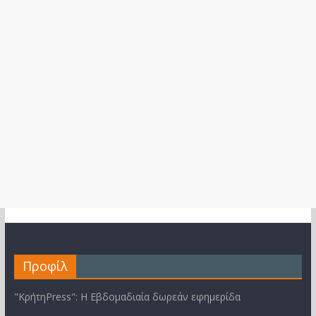
Προφίλ
"ΚρήτηPress": Η Εβδομαδιαία δωρεάν εφημερίδα