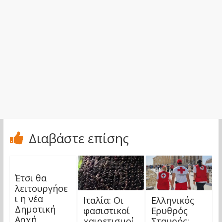
Διαβάστε επίσης
Έτσι θα
λειτουργήσε
ι η νέα
Ιταλία: Οι
Ελληνικός
Δημοτική
φασιστικοί
Ερυθρός
Αρχή
χαιρετισμοί
Σταυρός: