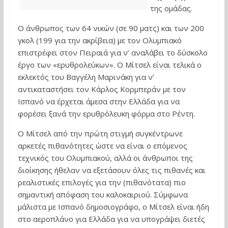
της ομάδας.
Ο άνθρωπος των 64 νικών (σε 90 ματς) και των 200
γκολ (199 για την ακρίβεια) με τον Ολυμπιακό
επιστρέφει στον Πειραιά για ν’ αναλάβει το δύσκολο
έργο των «ερυθρολεύκων». Ο Μίτσελ είναι τελικά ο
εκλεκτός του Βαγγέλη Μαρινάκη για ν’
αντικαταστήσει τον Κάρλος Κορμπεράν με τον
Ισπανό να έρχεται άμεσα στην Ελλάδα για να
φορέσει ξανά την ερυθρόλευκη φόρμα στο Ρέντη.
Ο Μίτσελ από την πρώτη στιγμή συγκέντρωνε
αρκετές πιθανότητες ώστε να είναι ο επόμενος
τεχνικός του Ολυμπιακού, αλλά οι άνθρωποι της
διοίκησης ήθελαν να εξετάσουν όλες τις πιθανές και
ρεαλιστικές επιλογές για την (πιθανότατα) πιο
σημαντική απόφαση του καλοκαιριού. Σύμφωνα
μάλιστα με Ισπανό δημοσιογράφο, ο Μίτσελ είναι ήδη
στο αεροπλάνο για Ελλάδα για να υπογράψει διετές