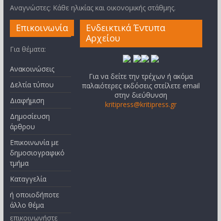
Αναγνώστες: Κάθε ηλικίας και οικονομικής στάθμης.
Επικοινωνία
Ενδεικτικά Έντυπα
Αρχείου
Για θέματα:
Ανακοινώσεις
Για να δείτε την τρέχων ή ακόμα
Δελτία τύπου
παλαιότερες εκδόσεις στείλετε email
στην διεύθυνση
Διαφήμιση
kritipress@kritipress.gr
Δημοσίευση
άρθρου
Επικοινωνία με
δημοσιογραφικό
τμήμα
Καταγγελία
ή οποιοδήποτε
άλλο θέμα
επικοινωνήστε