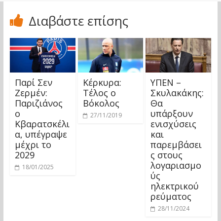
Διαβάστε επίσης
Παρί Σεν
Κέρκυρα:
ΥΠΕΝ –
Ζερμέν:
Τέλος ο
Σκυλακάκης:
Παριζιάνος
Βόκολος
Θα
ο
υπάρξουν
27/11/2019
Κβαρατσκέλι
ενισχύσεις
α, υπέγραψε
και
μέχρι το
παρεμβάσει
2029
ς στους
λογαριασμο
18/01/2025
ύς
ηλεκτρικού
ρεύματος
28/11/2024