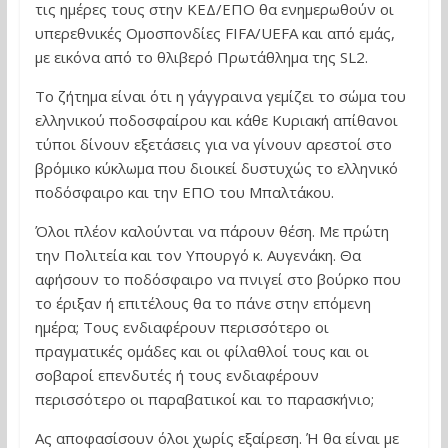
τις ημέρες τους στην ΚΕΔ/ΕΠΟ θα ενημερωθούν οι
υπερεθνικές Ομοσπονδίες FIFA/UEFA και από εμάς,
με εικόνα από το θλιβερό Πρωτάθλημα της SL2.
Το ζήτημα είναι ότι η γάγγραινα γεμίζει το σώμα του
ελληνικού ποδοσφαίρου και κάθε Κυριακή απίθανοι
τύποι δίνουν εξετάσεις για να γίνουν αρεστοί στο
βρόμικο κύκλωμα που διοικεί δυστυχώς το ελληνικό
ποδόσφαιρο και την ΕΠΟ του Μπαλτάκου.
Όλοι πλέον καλούνται να πάρουν θέση. Με πρώτη
την Πολιτεία και τον Υπουργό κ. Αυγενάκη. Θα
αφήσουν το ποδόσφαιρο να πνιγεί στο βούρκο που
το έριξαν ή επιτέλους θα το πάνε στην επόμενη
ημέρα; Τους ενδιαφέρουν περισσότερο οι
πραγματικές ομάδες και οι φίλαθλοί τους και οι
σοβαροί επενδυτές ή τους ενδιαφέρουν
περισσότερο οι παραβατικοί και το παρασκήνιο;
Ας αποφασίσουν όλοι χωρίς εξαίρεση. Ή θα είναι με