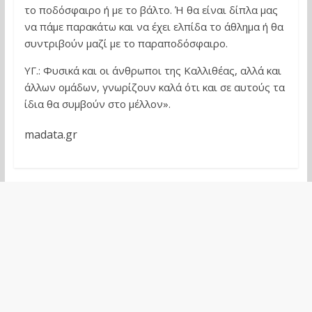
το ποδόσφαιρο ή με το βάλτο. Ή θα είναι δίπλα μας
να πάμε παρακάτω και να έχει ελπίδα το άθλημα ή θα
συντριβούν μαζί με το παραποδόσφαιρο.
ΥΓ.: Φυσικά και οι άνθρωποι της Καλλιθέας, αλλά και
άλλων ομάδων, γνωρίζουν καλά ότι και σε αυτούς τα
ίδια θα συμβούν στο μέλλον».
madata.gr