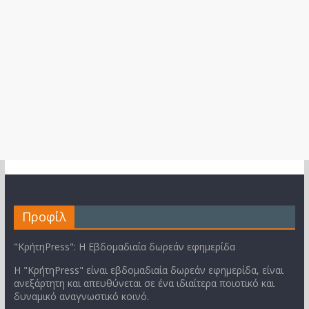
Προφίλ
"ΚρήτηPress": Η Εβδομαδιαία δωρεάν εφημερίδα
Η "ΚρήτηPress" είναι εβδομαδιαία δωρεάν εφημερίδα, είναι
ανεξάρτητη και απευθύνεται σε ένα ιδιαίτερα ποιοτικό και
δυναμικό αναγνωστικό κοινό.