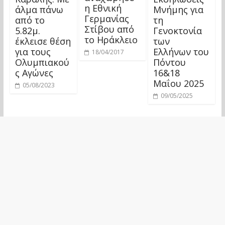
η Εθνική
άλμα πάνω
Μνήμης για
Γερμανίας
από το
τη
Στίβου από
5.82μ.
Γενοκτονία
το Ηράκλειο
έκλεισε θέση
των
για τους
Ελλήνων του
18/04/2017
Ολυμπιακού
Πόντου
ς Αγώνες
16&18
Μαΐου 2025
05/08/2023
09/05/2025