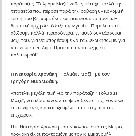
παράταξης "Τολμάμε Μαζί" καθώς πέτυχε πολλά την
τετραετία που πέρασε παρά την σοβαρή υγειονομική
κρίση που βιώσαμε όλοι και παρέλυσε τα πάντα. Η
δημοτική αρχή δεν έδειξε αναλγησία . Παρόλα αυτά,
αξίζουμε πολλά περισσότερα, γι’ αυτό συντάσσομαι
μαζί του, για να μπορέσουμε να τα διεκδικήσουμε, για
να έχουμε ένα Δήμο Πρότυπο ανάπτυξης και
πολιτισμού!’’
Η Νεκταρία Χρονάκη
"Τολμάει Μαζί" με τον
Γρηγόρη Νικολιδάκη
,
Αποτελεί μεγάλη τιμή για την παράταξη
"Τολμάμε
Μαζί"
, να πλαισιώνουν το ψηφοδέλτιο της, γυναίκες
επιτυχημένες και καταξιωμένες από το χώρο του
επιχειρείν.
Η κ. Νεκταρία Χρονάκη του Νικολάου από τις Μοίρες
Χρονάκη είναι παντρεμένη με τον κ. Εμμανουήλ