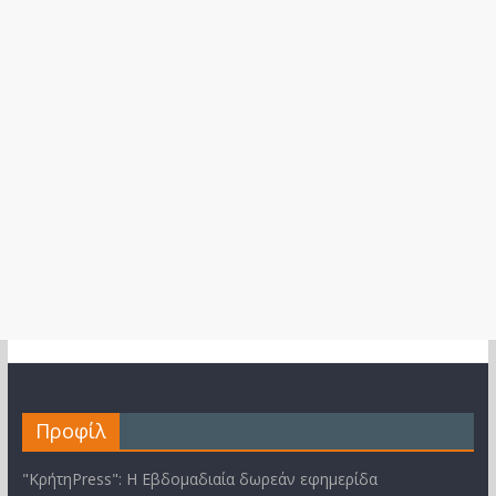
Προφίλ
"ΚρήτηPress": Η Εβδομαδιαία δωρεάν εφημερίδα