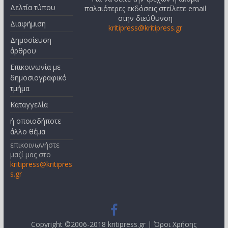
Δελτία τύπου
παλαιότερες εκδόσεις στείλετε email
στην διεύθυνση
Διαφήμιση
kritipress@kritipress.gr
Δημοσίευση
άρθρου
Επικοινωνία με
δημοσιογραφικό
τμήμα
Καταγγελία
ή οποιοδήποτε
άλλο θέμα
επικοινωνήστε
μαζί μας στο
kritipress@kritipres
s.gr
Copyright ©2006-2018 kritipress.gr |
Όροι Χρήσης